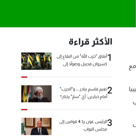
الأكثر قراءة
1
أنفاق "حزب الله" من البقاع إلى
كسروان فجبيل وصولاً إلى
مع
المختارة... التفاصيل في نشرة
الأخبار بعد قليل
2
يا
نعيم قاسم يبادر... و"الحزب"
أمام خيارين: أيّ "سمّ" يختار؟
ي
3
الرئيس عون ردّ 4 قوانين إلى
س
مجلس النواب