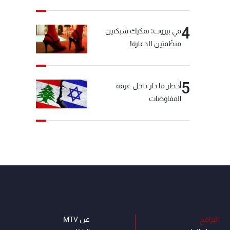
4
في بيروت: تفكيك شبكتين
منظّمتين للدعارة!
5
أخطر ما دار داخل غرفة
المفاوضات
البرامج
عن MTV