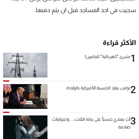
سجيت في احد المساجد قبل ان يتم دفنها.
الأكثر قراءة
1
بشرى "كهربائية" للبنانيين!
2
ترامب يقيّد الجنسية الأميركية بالولادة
3
أبٌ يعتدي جنسيّاً على بناته الثلاث… واعترافاتٌ
صادمة