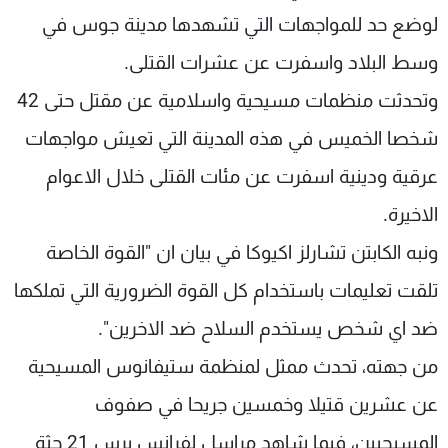
شاهد البرامج
لوضع حد للمواجهات التي تشهدها مدينة جوس في
الترددات
وسط البلاد واسفرت عن عشرات القتلى.
وتحدثت منظمات مسيحية واسلامية عن مقتل حتى 42
عن MTV
وظائف
الإنـتـاج
تواصل معنا
شخصا الخميس في هذه المدينة التي تعيش مواجهات
لاعلاناتكم
شروط الإسـتخدام
عرقية ودينية اسفرت عن مئات القتلى خلال الاعوام
سياسة الخصوصية
الاخيرة.
ونبه الكابتن تشارلز اكيوكا في بيان ان "القوة الخاصة
تلقت تعليمات باستخدام كل القوة الضرورية التي تملكها
ضد اي شخص يستخدم السلاح ضد الاخرين".
من جهته، تحدث ممثل لمنظمة ستيفانوس المسيحية
عن عشرين قتيلا وخمسين جريحا في صفوف
المسيحيين، فيما شاهد مراسل لفرانس برس 21 جثة