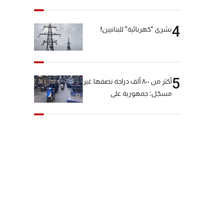
4
بشرى "كهربائية" للبنانيين!
5
أكثر من ٨٠٠ ألف دراجة نصفها غير
مسجّل: جمهورية على
"دولابَين"!