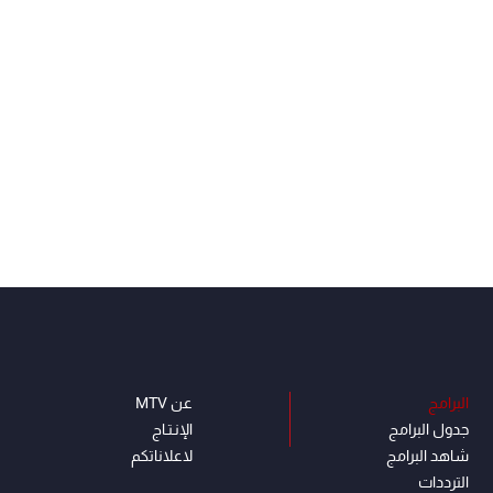
البرامج
عن MTV
جدول البرامج
الإنـتـاج
شاهد البرامج
لاعلاناتكم
الترددات