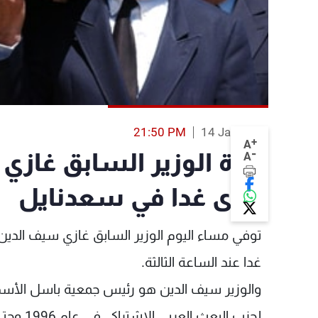
21:50 PM
14 Jan 2014
+
A
-
وفاة الوزير السابق غازي
A
الثرى غدا في سعدنايل
توفي مساء اليوم الوزير السابق غازي سيف الدين،
غدا عند الساعة الثالثة.
والوزير سيف الدين هو رئيس جمعية باسل الأسد ال
لحزب البعث العربي الاشتراكي في عام 1996 وحتى عام 2000، وثم عام 2005 و 2006.