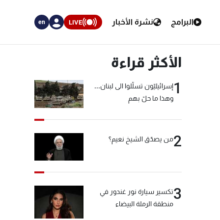
البرامج
نشرة الأخبار
LIVE
en
الأكثر قراءة
1
إسرائيليّون تسلّلوا الى لبنان...
وهذا ما حلّ بهم
2
من يصدّق الشيخ نعيم؟
3
تكسير سيارة نور غندور في
منطقة الرملة البيضاء