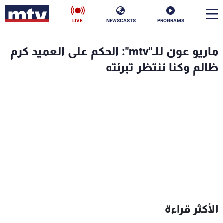
LIVE
NEWSCASTS
PROGRAMS
en
ماريو عون للـ"mtv": الحكم على العميد كرم
الأخبار
ظالم وكنا ننتظر تبرئته
سياسة
ناس
إقتصاد
فن
منوعات
رياضة
كأس العالم
البرامج
الأكثر قراءة
جدول البرامج