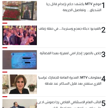
1
موقع MTV يكشف: حكم بإعدام قاتل ريا
شاهد البرامج
الشدياق… وتفاصيل الجريمة
الترددات
2
عن MTV
وظائف
بالفيديو: دبكة جعجع وستريدا... في حفلة زفاف
الإنـتـاج
تواصل معنا
لاعلاناتكم
شروط الإسـتخدام
سياسة الخصوصية
3
خاص بالصور: إنجاز امني لمفرزة بعبدا القضائية
4
معلومات MTV: المديرة العامة للجمارك غراسيا
القزي ستفتح بعد قليل السكانر عند نقطة
المصنع لتسهيل عملية التصدير البري إلى
السعودية والدول العربية
5
النائب العام الاستئنافي القاضي رجا حموش ادعى