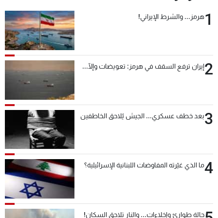
1
هرمز... والشرط الإيراني!
2
إيران ترفع السقف في هرمز: تعويضات وإلّا...
3
بعد خطف عسكري... الجيش يُلاحق الخاطفين
4
ما الذي غيّرته المفاوضات اللبنانية الإسرائيلية؟
5
حالة طوارئ وإخلاءات... والنار تلاحق السكان!