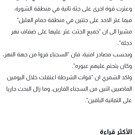
شاهد البرامج
وعثرت قوة اخرى على جثة ثانية في منطقة الشورة،
الترددات
فيما عثر الاحد على جثتين في منطقة حمام العليل"
مشيرا الى ان "جميع الجثث عثر عليها على ضفاف نهر
عن MTV
وظائف
الإنـتـاج
تواصل معنا
دجلة".
لاعلاناتكم
شروط الإسـتخدام
سياسة الخصوصية
وبحسب مصادر امنية، فان "السجناء فروا من جهة النهر،
وكان يتحتم عليهم عبوره".
واكد الشمري ان "قوات الشرطة اعتقلت خلال اليومين
الماضيين اثنين من السجناء الفارين، وما زال البحث جاريا
على الثمانية الباقين".
الأكثر قراءة