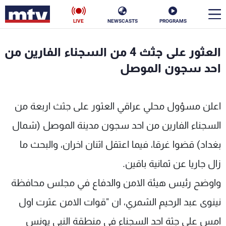
LIVE
NEWSCASTS
PROGRAMS
en
العثور على جثث 4 من السجناء الفارين من
الأخبار
احد سجون الموصل
سياسة
ناس
اعلن مسؤول محلي عراقي العثور على جثث اربعة من
إقتصاد
فن
السجناء الفارين من احد سجون مدينة الموصل (شمال
منوعات
رياضة
بغداد) قضوا غرقا، فيما اعتقل اثنان اخران، والبحث ما
كأس العالم
زال جاريا عن ثمانية باقين.
واوضح رئيس هيئة الامن والدفاع في مجلس محافظة
نينوى عبد الرحيم الشمري، ان "قوات الامن عثرت اول
البرامج
امس على جثة احد السجناء في منطقة النبي يونس
جدول البرامج