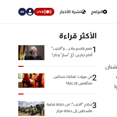
البرامج
نشرة الأخبار
LIVE
en
الأكثر قراءة
1
نعيم قاسم يبادر... و"الحزب"
أمام خيارين: أيّ "سمّ" يختار؟
لشبان
2
في بيروت: تفكيك شبكتين
منظّمتين للدعارة!
a الذين فروا
3
سلاح "الحزب": من حماية قضية
فلسطين إلى حماية مركز