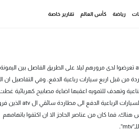
ات
رياضة
كأس العالم
تقارير خاصة
علمت الـ "mtv" ان شبانا كانوا يستقلون مركبتي atv تعرضوا لدى مرورهم ليلا على الطريق الفاصل بين اليمونة
ردة من قبل اربع سيارات رباعية الدفع. وفي التفاصيل ان ا
طناعية وتهدف للتمويه اعقبها اضاءة مصابيح كهربائية غطت
باضوائها اجزاء كبيرة من المنطقة، ثم عمد سائقو السيارات الرباعية الدفع الى مطاردة سائقي ال tv
 هناك، فما كان من عناصر الحاجز الا ان اكتفوا باتهامهم
”.