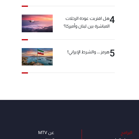
العقيدة الفارسي
4
هل اقتربت عودة الرحلات
المباشرة بين لبنان وأميركا؟
5
هرمز... والشرط الإيراني!
البرامج
عن MTV