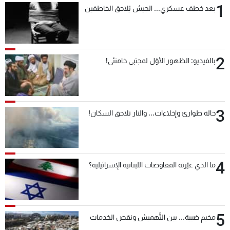
1
بعد خطف عسكري... الجيش يُلاحق الخاطفين
شاهد البرامج
الترددات
2
عن MTV
وظائف
بالفيديو: الظهور الأوّل لمجتبى خامنئي!
الإنـتـاج
تواصل معنا
لاعلاناتكم
شروط الإسـتخدام
سياسة الخصوصية
3
حالة طوارئ وإخلاءات... والنار تلاحق السكان!
4
ما الذي غيّرته المفاوضات اللبنانية الإسرائيلية؟
5
مخيم ضبية... بين التَّهميش ونقص الخدمات