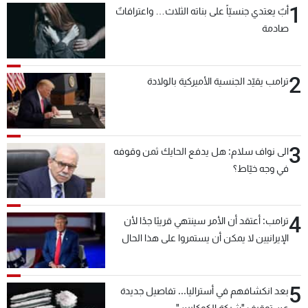
1
أبٌ يعتدي جنسيّاً على بناته الثلاث… واعترافاتٌ
شاهد البرامج
صادمة
الترددات
2
عن MTV
وظائف
ترامب يقيّد الجنسية الأميركية بالولادة
الإنـتـاج
تواصل معنا
لاعلاناتكم
شروط الإسـتخدام
سياسة الخصوصية
3
الى نواف سلام: هل يدفع الحايك ثمن وقوفه
في وجه خيّاط؟
4
ترامب: أعتقد أن الأمر سينتهي قريبًا جدًا لأن
الإيرانيين لا يمكن أن يستمروا على هذا الحال
5
بعد انكشافهم في أستراليا... تفاصيل جديدة