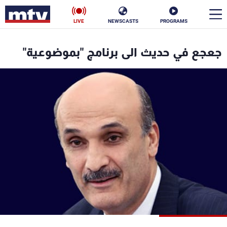
LIVE
NEWSCASTS
PROGRAMS
en
جعجع في حديث الى برنامج "بموضوعية"
الأخبار
سياسة
ناس
إقتصاد
فن
منوعات
رياضة
كأس العالم
البرامج
جدول البرامج