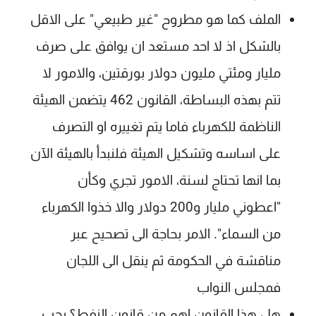
الملف كما هو مطروح "غير طبيعي" على الاقل
بالشكل اذ لا احد مستعد ان يوافق على صرف
مليار ومئتي مليون دولار بورقتين، والامور لا
تتم بهذه البساطة، القانون 462 يتضمن الهيئة
الناظمة للكهرباء فاما يتم تغييره او التصرف
على اساسه وتشكيل الهيئة فلنبدأ بالهيئة الآن
بما انها تحتاج لسنة، الامور تجري وكأن
"اعطوني مليار و200 دولار والا خذوا الكهرباء
من السماء". الامر بحاجة الى تصحيح عبر
مناقشة في الحكومة ثم ينقل الى اللجان
فمجلس النواب
هل هذا القانون اهم من قانون النفط؟ يجب