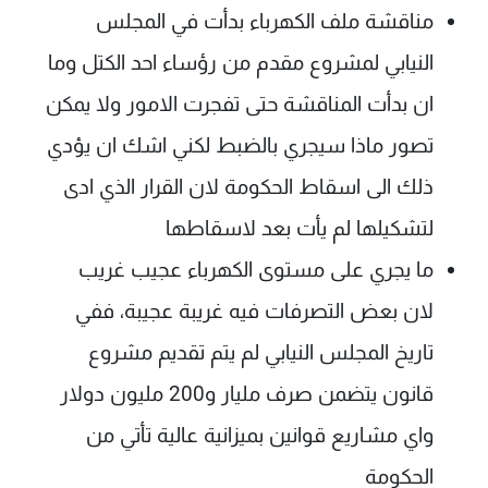
مناقشة ملف الكهرباء بدأت في المجلس
شاهد البرامج
الترددات
النيابي لمشروع مقدم من رؤساء احد الكتل وما
ان بدأت المناقشة حتى تفجرت الامور ولا يمكن
عن MTV
وظائف
تصور ماذا سيجري بالضبط لكني اشك ان يؤدي
الإنـتـاج
تواصل معنا
لاعلاناتكم
شروط الإسـتخدام
ذلك الى اسقاط الحكومة لان القرار الذي ادى
سياسة الخصوصية
لتشكيلها لم يأت بعد لاسقاطها
ما يجري على مستوى الكهرباء عجيب غريب
لان بعض التصرفات فيه غريبة عجيبة، ففي
تاريخ المجلس النيابي لم يتم تقديم مشروع
قانون يتضمن صرف مليار و200 مليون دولار
واي مشاريع قوانين بميزانية عالية تأتي من
الحكومة