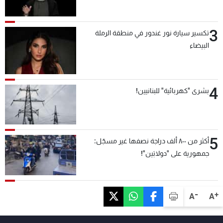
3
تكسير سيارة نور غندور في منطقة الرملة
البيضاء
4
بشرى "كهربائية" للبنانيين!
5
أكثر من ٨٠٠ ألف دراجة نصفها غير مسجّل:
جمهورية على "دولابَين"!
-
+
A
A