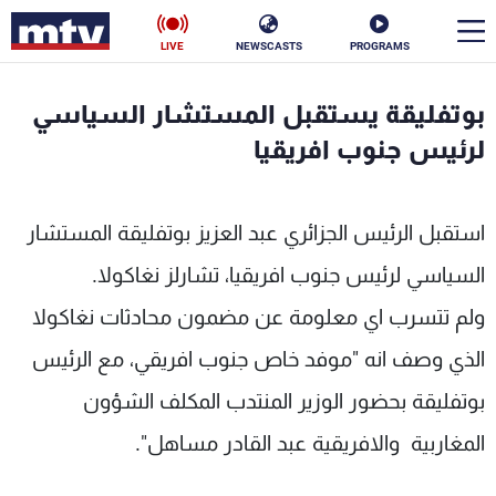
LIVE
NEWSCASTS
PROGRAMS
en
بوتفليقة يستقبل المستشار السياسي
الأخبار
لرئيس جنوب افريقيا
سياسة
ناس
استقبل الرئيس الجزائري عبد العزيز بوتفليقة المستشار
إقتصاد
فن
السياسي لرئيس جنوب افريقيا، تشارلز نغاكولا.
منوعات
رياضة
ولم تتسرب اي معلومة عن مضمون محادثات نغاكولا
كأس العالم
الذي وصف انه "موفد خاص جنوب افريقي، مع الرئيس
بوتفليقة بحضور الوزير المنتدب المكلف الشؤون
المغاربية والافريقية عبد القادر مساهل".
البرامج
جدول البرامج