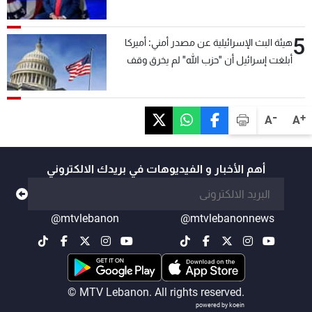
5
هيئة البث الإسرائيلية عن مصدر أمني: أميركا
أبلغت إسرائيل أن "حزب الله" لم يخرق وقف
إطلاق النار أمس في مجدل زون وطلبت منها
عدم التصعيد خشية أن يؤثر ذلك على مفاوضات
روما
-
+
A
A
أهم الأخبار و الفيديوهات في بريدك الالكتروني
@mtvlebanon
@mtvlebanonnews
© MTV Lebanon. All rights reserved.
powered by koein