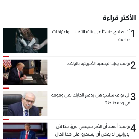
شاهد البرامج
الترددات
الأكثر قراءة
1
أبٌ يعتدي جنسيّاً على بناته الثلاث… واعترافاتٌ
عن MTV
وظائف
صادمة
الإنـتـاج
تواصل معنا
لاعلاناتكم
شروط الإسـتخدام
سياسة الخصوصية
2
ترامب يقيّد الجنسية الأميركية بالولادة
3
الى نواف سلام: هل يدفع الحايك ثمن وقوفه
في وجه خيّاط؟
4
ترامب: أعتقد أن الأمر سينتهي قريبًا جدًا لأن
الإيرانيين لا يمكن أن يستمروا على هذا الحال