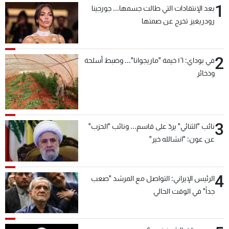
1
بعد الإنتقادات التي طالت جسمها... جورجينا
شاهد البرامج
رودريغيز تخرج عن صمتها
الترددات
2
عن MTV
وظائف
في بوداي: ١٦ خيمة "ماريجوانا"... وضبط أسلحة
الإنـتـاج
تواصل معنا
وذخائر
لاعلاناتكم
شروط الإسـتخدام
سياسة الخصوصية
3
نائب "الثنائي" يردّ على قاسم... ونائب "الحزب"
عن عون: "انشالله خير"
4
الرئيس الإيراني: التواصل مع المرشد "صعب
جداً" في الوقت الحالي