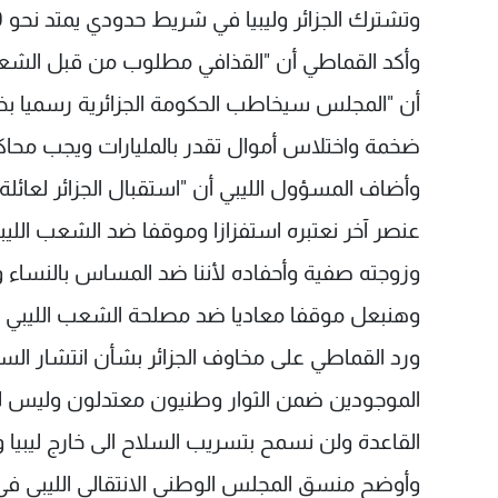
وتشترك الجزائر وليبيا في شريط حدودي يمتد نحو 980 كيلو مترا مربعا.
وأكد القماطي أن "القذافي مطلوب من قبل الشعب ا
أن "المجلس سيخاطب الحكومة الجزائرية رسميا
ضخمة واختلاس أموال تقدر بالمليارات ويجب محاكم
وأضاف المسؤول الليبي أن "استقبال الجزائر لعائل
عنصر آخر نعتبره استفزازا وموقفا ضد الشعب الليبي"
وزوجته صفية وأحفاده لأننا ضد المساس بالنساء و
وهنبعل موقفا معاديا ضد مصلحة الشعب الليبي وض
ورد القماطي على مخاوف الجزائر بشأن انتشار السلا
الموجودين ضمن الثوار وطنيون معتدلون وليس لهم
القاعدة ولن نسمح بتسريب السلاح الى خارج ليبيا 
وأوضح منسق المجلس الوطني الانتقالي الليبي في بريط