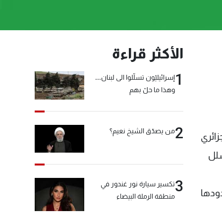
الأكثر قراءة
1
إسرائيليّون تسلّلوا الى لبنان...
وهذا ما حلّ بهم
2
من يصدّق الشيخ نعيم؟
ائري
سلل
3
تكسير سيارة نور غندور في
ودها
منطقة الرملة البيضاء