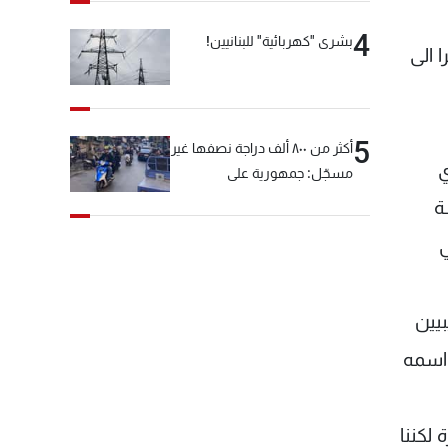
4
بشرى "كهربائية" للبنانيين!
 الى
5
أكثر من ٨٠٠ ألف دراجة نصفها غير
ي
مسجّل: جمهورية على
"دولابَين"!
ة
ي
بيين
 اسمه
 لكننا