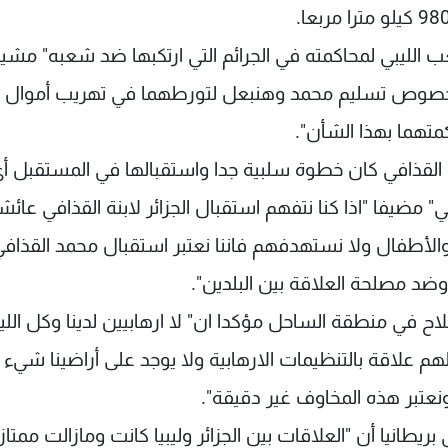
لليبي لمحاكمته في الجرائم التي ارتكبها ضد شعبه" مشيرا
 بخصوص تسليم محمد وهنبعل لتورطهما في تهريب أموال
تهما بهذا الشأن".
ة القذافي كان خطوة سلبية جدا واستقبالها في المستقبل أ
 مضيفا "اذا كنا نتفهم استقبال الجزائر لابنة القذافي عائش
الأطفال ولا نستهدفهم فاننا نعتبر استقبال محمد القذاف
د مصلحة العلاقة بين البلدين".
ح في منطقة الساحل مؤكدا ان" لا ارهابيين لدينا وكل اللي
 علاقة بالتنظيمات الارهابية ولا يوجد على أراضينا شيء
ونعتبر هذه المخاوف غير دقيقة".
انيا أن "العلاقات بين الجزائر وليبيا كانت ومازالت ممتازة