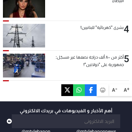
البيضاء
4
بشرى "كهربائية" للبنانيين!
5
أكثر من ٨٠٠ ألف دراجة نصفها غير مسجّل:
جمهورية على "دولابَين"!
-
+
A
A
أهم الأخبار و الفيديوهات في بريدك الالكتروني
@mtvlebanon
@mtvlebanonnews