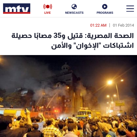
LIVE
NEWSCASTS
PROGRAMS
01:22 AM
01 Feb 2014
en
الصحة المصرية: قتيل و35 مصابًا حصيلة
الأخبار
اشتباكات "الإخوان" والأمن
سياسة
ناس
إقتصاد
فن
منوعات
رياضة
كأس العالم
البرامج
جدول البرامج