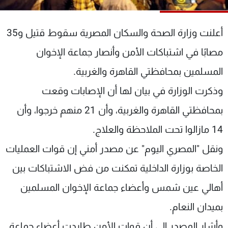
شاهد البرامج
الترددات
أعلنت وزارة الصحة والسكان المصرية سقوط قتيل و35
مصابًا في اشتباكات الأمن وأنصار جماعة الإخوان
عن MTV
وظائف
الإنـتـاج
تواصل معنا
المسلمين بمحافظتي القاهرة والغربية.
لاعلاناتكم
شروط الإسـتخدام
وذكرت الوزارة في بيان لها أن الإصابات وقعت
سياسة الخصوصية
بمحافظتي القاهرة والغربية، وأن 21 منهم خرجوا، وأن
14 مازالوا تحت الملاحظة والعلاج.
ونقل "المصري اليوم" عن مصدر أمني إن قوات العمليات
الخاصة بوزارة الداخلية تمكنت من فض الاشتباكات بين
أهالي عين شمس وأعضاء جماعة الإخوان المسلمين
بميدان النعام.
وأشار المصدر الى أن قوات الأمن طاردت أعضاء جماعة