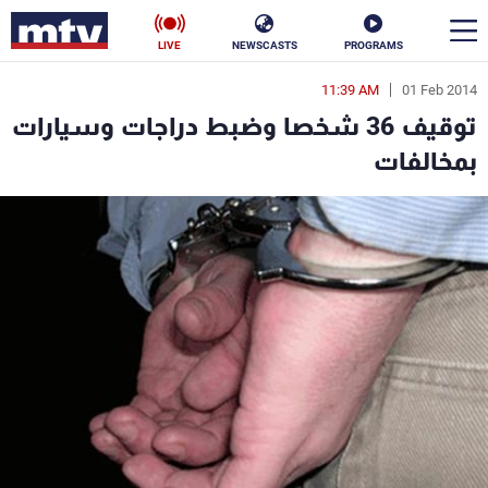
LIVE
NEWSCASTS
PROGRAMS
11:39 AM
01 Feb 2014
en
توقيف 36 شخصا وضبط دراجات وسيارات
الأخبار
بمخالفات
سياسة
ناس
إقتصاد
فن
منوعات
رياضة
كأس العالم
البرامج
جدول البرامج