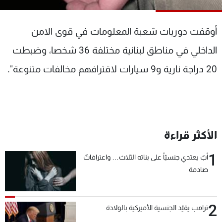
شاهد البرامج
الترددات
أوقفت دوريات شعبة المعلومات في قوى الامن
الداخلي في مناطق لبنانية مختلفة 36 شخصا، وضبطت
عن MTV
وظائف
الإنـتـاج
تواصل معنا
20 دراجة نارية و9 سيارات لاقترافهم مخالفات متنوعة".
لاعلاناتكم
شروط الإسـتخدام
سياسة الخصوصية
الأكثر قراءة
1
أبٌ يعتدي جنسيّاً على بناته الثلاث… واعترافاتٌ
صادمة
2
ترامب يقيّد الجنسية الأميركية بالولادة