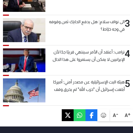
3
الى نواف سلام: هل يدفع الحايك ثمن وقوفه
في وجه خيّاط؟
4
ترامب: أعتقد أن الأمر سينتهي قريبًا جدًا لأن
الإيرانيين لا يمكن أن يستمروا على هذا الحال
5
هيئة البث الإسرائيلية عن مصدر أمني: أميركا
أبلغت إسرائيل أن "حزب الله" لم يخرق وقف
إطلاق النار أمس في مجدل زون وطلبت منها
عدم التصعيد خشية أن يؤثر ذلك على مفاوضات
روما
-
+
A
A