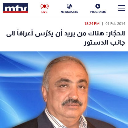
LIVE
NEWSCASTS
PROGRAMS
18:24 PM
01 Feb 2014
en
الحجّار: هناك من يريد أن يكرّس أعرافاً الى
الأخبار
جانب الدستور
سياسة
ناس
إقتصاد
فن
منوعات
رياضة
كأس العالم
البرامج
جدول البرامج