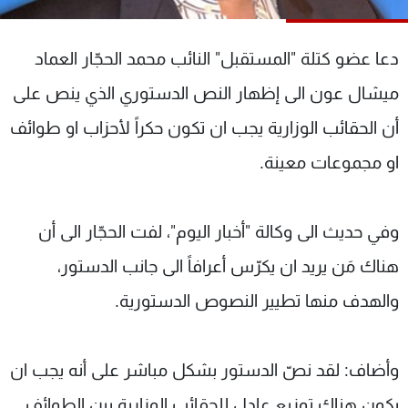
شاهد البرامج
الترددات
دعا عضو كتلة "المستقبل" النائب محمد الحجّار العماد
ميشال عون الى إظهار النص الدستوري الذي ينص على
عن MTV
وظائف
الإنـتـاج
تواصل معنا
أن الحقائب الوزارية يجب ان تكون حكراً لأحزاب او طوائف
لاعلاناتكم
شروط الإسـتخدام
او مجموعات معينة.
سياسة الخصوصية
وفي حديث الى وكالة "أخبار اليوم"، لفت الحجّار الى أن
هناك مَن يريد ان يكرّس أعرافاً الى جانب الدستور،
والهدف منها تطيير النصوص الدستورية.
وأضاف: لقد نصّ الدستور بشكل مباشر على أنه يجب ان
يكون هناك توزيع عادل للحقائب الوزارية بين الطوائف