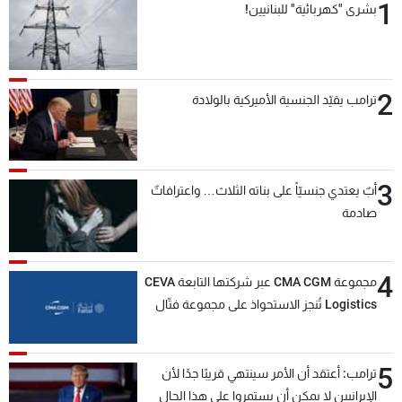
1
بشرى "كهربائية" للبنانيين!
2
ترامب يقيّد الجنسية الأميركية بالولادة
3
أبٌ يعتدي جنسيّاً على بناته الثلاث… واعترافاتٌ
صادمة
4
مجموعة CMA CGM عبر شركتها التابعة CEVA
Logistics تُنجز الاستحواذ على مجموعة فتّال
5
ترامب: أعتقد أن الأمر سينتهي قريبًا جدًا لأن
الإيرانيين لا يمكن أن يستمروا على هذا الحال