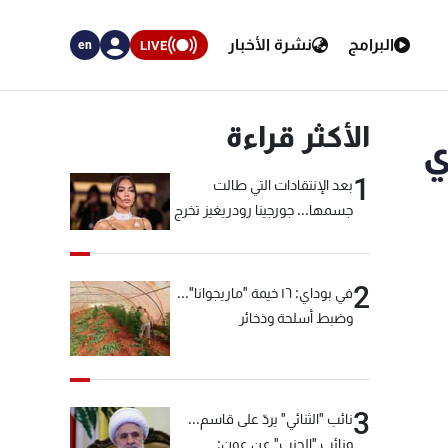
البرامج
نشرة الأخبار
LIVE
en
الأكثر قراءة
ي
1
بعد الإنتقادات التي طالت
جسمها... جورجينا رودريغيز تخرج
عن صمتها
2
في بوداي: ١٦ خيمة "ماريجوانا"...
وضبط أسلحة وذخائر
3
نائب "الثنائي" يردّ على قاسم...
ونائب "الحزب" عن عون: