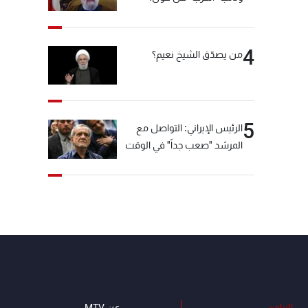
"انشالله خير"
4
من يصدّق الشيخ نعيم؟
5
الرئيس الإيراني: التواصل مع
المرشد "صعب جداً" في الوقت
الحالي
البرامج
عن MTV