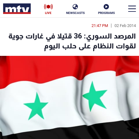
LIVE
NEWSCASTS
PROGRAMS
21:47 PM
02 Feb 2014
en
المرصد السوري: 36 قتيلا في غارات جوية
الأخبار
لقوات النظام على حلب اليوم
سياسة
ناس
إقتصاد
فن
منوعات
رياضة
كأس العالم
البرامج
جدول البرامج