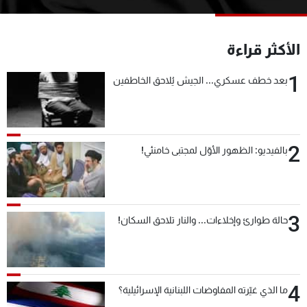
شاهد البرامج
الترددات
الأكثر قراءة
1
عن MTV
وظائف
بعد خطف عسكري... الجيش يُلاحق الخاطفين
الإنـتـاج
تواصل معنا
لاعلاناتكم
شروط الإسـتخدام
سياسة الخصوصية
2
بالفيديو: الظهور الأوّل لمجتبى خامنئي!
3
حالة طوارئ وإخلاءات... والنار تلاحق السكان!
4
ما الذي غيّرته المفاوضات اللبنانية الإسرائيلية؟