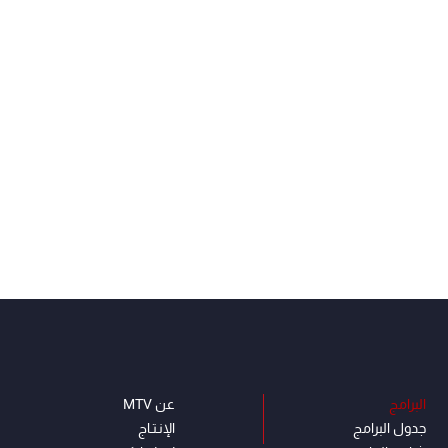
البرامج
عن MTV
جدول البرامج
الإنـتـاج