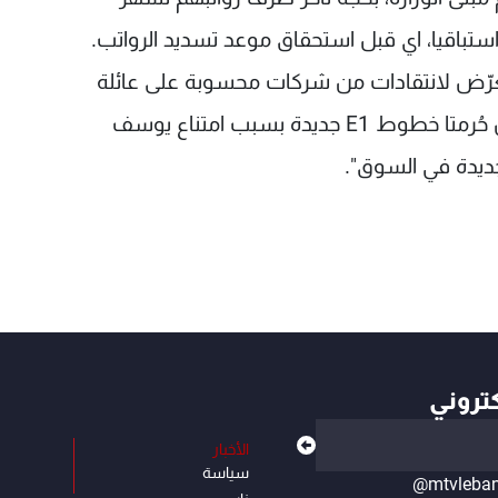
ى استباقيا، اي قبل استحقاق موعد تسديد الرواتب.
تعرّض لانتقادات من شركات محسوبة على عائلة
الحريري، ومنها شركتا "سوليدير" و"سيبيريا"، اللتان حُرمتا خطوط E1 جديدة بسبب امتناع يوسف
جديدة في السوق".
كتروني
الأخبار
سياسة
@mtvleba