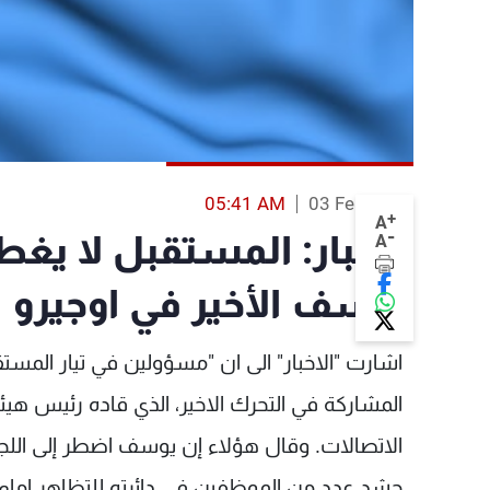
05:41 AM
03 Feb 2014
+
A
-
الاخبار: المستقبل لا يغط
A
يوسف الأخير في اوجيرو
اشارت "الاخبار" الى ان "مسؤولين في تيار المست
المشاركة في التحرك الاخير، الذي قاده رئيس هيئ
الاتصالات. وقال هؤلاء إن يوسف اضطر إلى اللج
حشد عدد من الموظفين في دائرته للتظاهر امام م