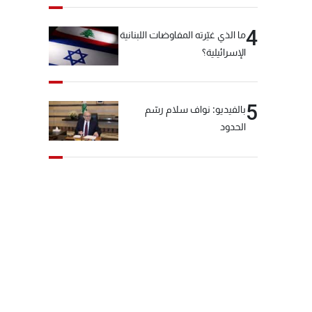
4
ما الذي غيّرته المفاوضات اللبنانية
الإسرائيلية؟
5
بالفيديو: نواف سلام رسّم
الحدود