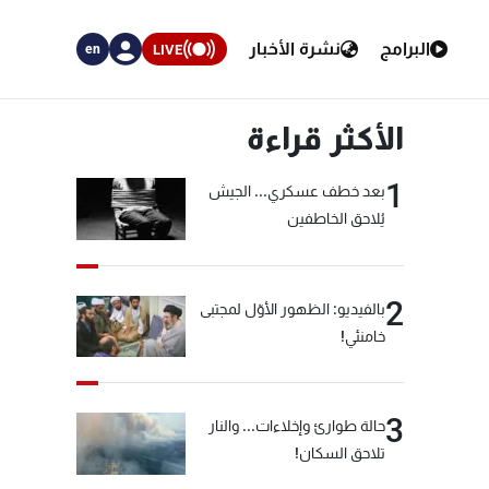
البرامج
نشرة الأخبار
LIVE
en
الأكثر قراءة
1
بعد خطف عسكري... الجيش
يُلاحق الخاطفين
2
بالفيديو: الظهور الأوّل لمجتبى
خامنئي!
3
حالة طوارئ وإخلاءات... والنار
تلاحق السكان!