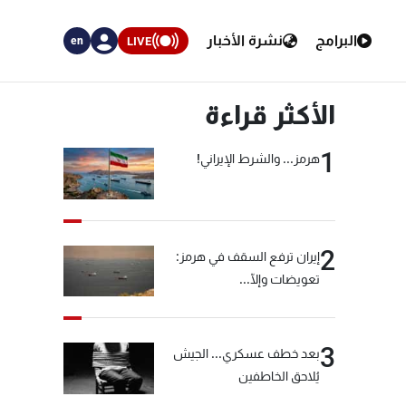
البرامج
نشرة الأخبار
LIVE
en
الأكثر قراءة
1
هرمز... والشرط الإيراني!
2
إيران ترفع السقف في هرمز:
تعويضات وإلّا...
3
بعد خطف عسكري... الجيش
يُلاحق الخاطفين