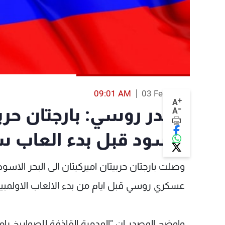
09:01 AM
03 Feb 2014
+
A
-
مصدر روسي: بارجتان حربي
A
الاسود قبل بدء العاب 
وصلت بارجتان حربيتان اميركيتان الى البحر الاس
عسكري روسي قبل ايام من بدء الالعاب الاولمب
واوضح المصدر ان "المدمرة القاذفة للصواريخ راما