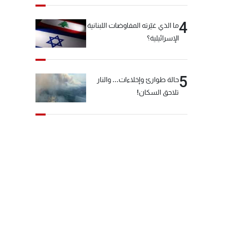
4
ما الذي غيّرته المفاوضات اللبنانية
الإسرائيلية؟
5
حالة طوارئ وإخلاءات... والنار
تلاحق السكان!