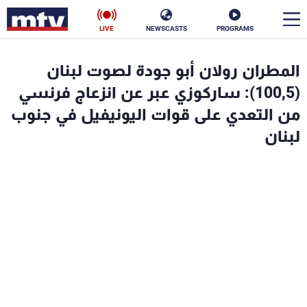
LIVE
NEWSCASTS
PROGRAMS
en
المطران رولان أبو جودة لصوت لبنان
الأخبار
(100,5): ساركوزي عبر عن انزعاج فرنسي
من التعدي على قوات اليونيفيل في جنوب
سياسة
ناس
لبنان
إقتصاد
فن
منوعات
رياضة
كأس العالم
البرامج
جدول البرامج