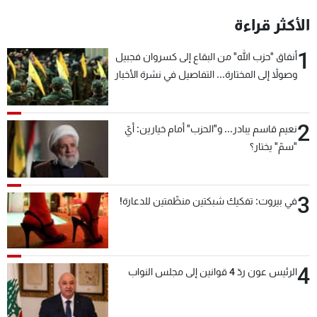
شاهد البرامج
الأكثر قراءة
الترددات
1
أنفاق "حزب الله" من البقاع إلى كسروان فجبيل
وصولاً إلى المختارة... التفاصيل في نشرة الأخبار
عن MTV
وظائف
بعد قليل
الإنـتـاج
تواصل معنا
لاعلاناتكم
شروط الإسـتخدام
2
سياسة الخصوصية
نعيم قاسم يبادر... و"الحزب" أمام خيارين: أيّ
"سمّ" يختار؟
3
في بيروت: تفكيك شبكتين منظّمتين للدعارة!
4
الرئيس عون ردّ 4 قوانين إلى مجلس النواب