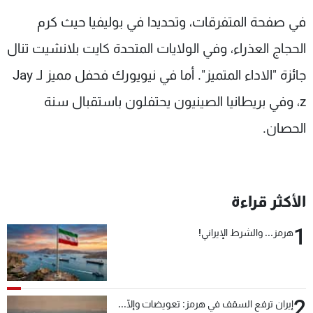
شاهد البرامج
في صفحة المتفرقات، وتحديدا في بوليفيا حيث كرم
الترددات
الحجاج العذراء، وفي الولايات المتحدة كايت بلانشيت تنال
جائزة "الاداء المتميز". أما في نيويورك فحفل مميز لـ Jay
عن MTV
وظائف
الإنـتـاج
تواصل معنا
z، وفي بريطانيا الصينيون يحتفلون باستقبال سنة
لاعلاناتكم
شروط الإسـتخدام
سياسة الخصوصية
الحصان.
الأكثر قراءة
1
هرمز... والشرط الإيراني!
2
إيران ترفع السقف في هرمز: تعويضات وإلّا...