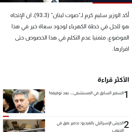
شاهد البرامج
الترددات
أكد الوزير سليم كرم لـ"صوت لبنان" (93.3)، ان الإتجاه
هو للحل في خطة الكهرباء لوجود سعاة خير في هذا
عن MTV
وظائف
الموضوع، متمنيا عدم التكلم في هذا الخصوص حتى
الإنـتـاج
تواصل معنا
لاعلاناتكم
شروط الإسـتخدام
اقرارها.
سياسة الخصوصية
الأكثر قراءة
1
السفير السابق في المستشفى... بعد توقيفه!
2
الجيش الإسرائيلي بالفيديو: تدمير نفق في
الجنوب