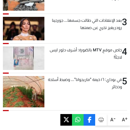
3
بعد الإنتقادات التي طالت جسمها... جورجينا
رودريغيز تخرج عن صمتها
4
خاص موقع MTV بالصّورة: أشرف دبّور ليس
لاجئاً!
5
في بوداي: ١٦ خيمة "ماريجوانا"... وضبط أسلحة
وذخائر
-
+
A
A