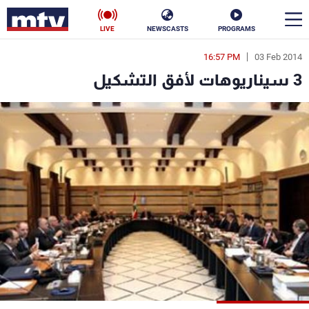
LIVE
NEWSCASTS
PROGRAMS
16:57 PM
03 Feb 2014
en
3 سيناريوهات لأفق التشكيل
الأخبار
سياسة
ناس
إقتصاد
فن
منوعات
رياضة
كأس العالم
البرامج
جدول البرامج