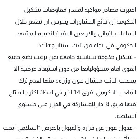
شاهد البرامج
اعتبرت مصادر مواكبة لمسار مفاوضات تشكيل
الترددات
الحكومة ان نتائج المشاورات يفترض ان تظهر خلال
الساعات الثماني والاربعين المقبلة لتحسم المشهد
عن MTV
وظائف
الإنـتـاج
تواصل معنا
الحكومي في اتجاه من ثلاث سيناريوهات:
لاعلاناتكم
شروط الإسـتخدام
سياسة الخصوصية
- تشكيل حكومة سياسية جامعة بمن يرغب تضع جميع
القوى امام مسؤولياتها من دون استبعاد فرضية الا
يسحب النائب ميشال عون وزراءه منها لعدم ترك
الملعب الحكومي لقوى 14 اذار في لحظة اكثر ما يحتاج
فيها فريق 8 اذار للمشاركة في القرار على مستوى
السلطة.
- عدول عون عن قراره والقبول بالعرض “السلامي” تحت