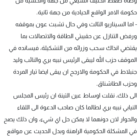
وطأة ضغط الحليف الشيعي من جهة والخشية من
حكومة الامر الواقع الحيادية من جهة ثانية.
- اما السيناريو الثالث وفي حال تشبث عون بموقفه
ورفض التنازل عن حقيبتي الطاقة والاتصالات بما
يقتضي انذاك سحب وزرائه من التشكيلة، فيسانده في
الموقف حزب الله ليبقى الرئيس نبيه بري والنائب وليد
جنبلاط في الحكومة والارجح ان يبقى ايضا تيار المردة
وحزب الطاشناق.
الى ذلك، نقلت اوساط عين التينة ان رئيس المجلس
النيابي نبيه بري لطالما كان صاحب الدعوة الى اللقاء
والحوار لان دونهما لا يمكن حل اي شيء، وان ذلك يصح
في المشكلة الحكومية الراهنة وبدل الحديث عن مواقع