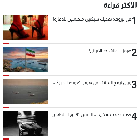
الأكثر قراءة
1
في بيروت: تفكيك شبكتين منظّمتين للدعارة!
2
هرمز... والشرط الإيراني!
3
إيران ترفع السقف في هرمز: تعويضات وإلّا...
4
بعد خطف عسكري... الجيش يُلاحق الخاطفين