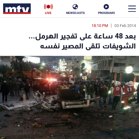
LIVE
NEWSCASTS
PROGRAMS
18:10 PM
03 Feb 2014
en
بعد 48 ساعة على تفجير الهرمل...
الأخبار
الشويفات تلقى المصير نفسه
سياسة
ناس
إقتصاد
فن
منوعات
رياضة
كأس العالم
البرامج
جدول البرامج