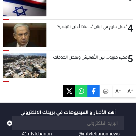
4
"عمل حازم في لبنان"... ماذا أعلن نتنياهو؟
5
مخيم ضبية... بين التَّهميش ونقص الخدمات
-
+
A
A
أهم الأخبار و الفيديوهات في بريدك الالكتروني
@mtvlebanon
@mtvlebanonnews