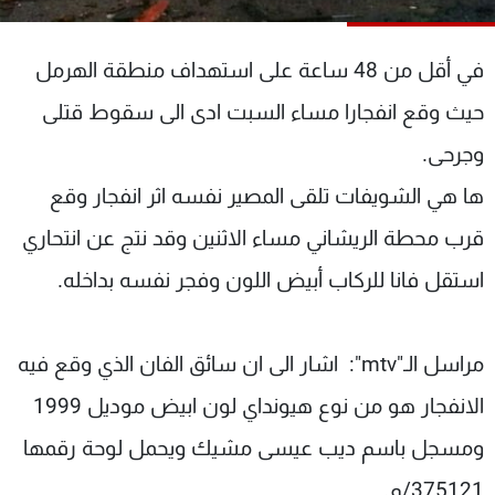
شاهد البرامج
الترددات
في أقل من 48 ساعة على استهداف منطقة الهرمل
حيث وقع انفجارا مساء السبت ادى الى سقوط قتلى
عن MTV
وظائف
الإنـتـاج
تواصل معنا
وجرحى.
لاعلاناتكم
شروط الإسـتخدام
ها هي الشويفات تلقى المصير نفسه اثر انفجار وقع
سياسة الخصوصية
قرب محطة الريشاني مساء الاثنين وقد نتج عن انتحاري
استقل فانا للركاب أبيض اللون وفجر نفسه بداخله.
مراسل الـ"mtv": اشار الى ان سائق الفان الذي وقع فيه
الانفجار هو من نوع هيونداي لون ابيض موديل 1999
ومسجل باسم ديب عيسى مشيك ويحمل لوحة رقمها
375121/م.