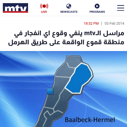
LIVE
NEWSCASTS
PROGRAMS
18:32 PM
03 Feb 2014
en
مراسل الـmtv ينفي وقوع اي انفجار في
الأخبار
منطقة قموع الواقعة على طريق الهرمل
سياسة
ناس
إقتصاد
فن
منوعات
رياضة
كأس العالم
البرامج
جدول البرامج