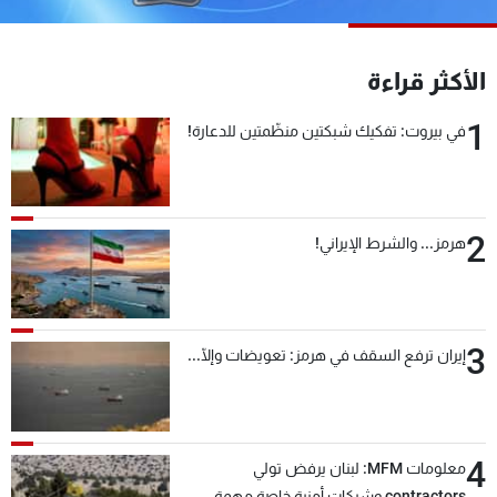
شاهد البرامج
الترددات
الأكثر قراءة
1
عن MTV
وظائف
في بيروت: تفكيك شبكتين منظّمتين للدعارة!
الإنـتـاج
تواصل معنا
لاعلاناتكم
شروط الإسـتخدام
سياسة الخصوصية
2
هرمز... والشرط الإيراني!
3
إيران ترفع السقف في هرمز: تعويضات وإلّا...
4
معلومات MFM: لبنان يرفض تولي
contractors وشركات أمنية خاصة مهمة