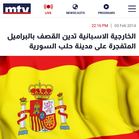
LIVE
NEWSCASTS
PROGRAMS
22:16 PM
03 Feb 2014
en
الخارجية الاسبانية تدين القصف بالبراميل
الأخبار
المتفجرة على مدينة حلب السورية
سياسة
ناس
إقتصاد
فن
منوعات
رياضة
كأس العالم
البرامج
جدول البرامج