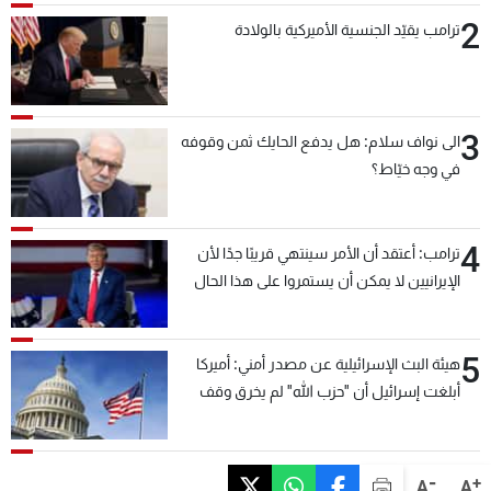
2
ترامب يقيّد الجنسية الأميركية بالولادة
3
الى نواف سلام: هل يدفع الحايك ثمن وقوفه
في وجه خيّاط؟
4
ترامب: أعتقد أن الأمر سينتهي قريبًا جدًا لأن
الإيرانيين لا يمكن أن يستمروا على هذا الحال
5
هيئة البث الإسرائيلية عن مصدر أمني: أميركا
أبلغت إسرائيل أن "حزب الله" لم يخرق وقف
إطلاق النار أمس في مجدل زون وطلبت منها
عدم التصعيد خشية أن يؤثر ذلك على مفاوضات
روما
-
+
A
A