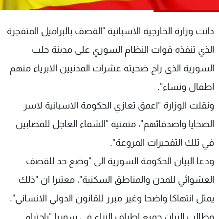
شاهد البرامج
الترددات
دانت وزارة الخارجية الاسبانية "القصف بالبراميل المتفجرة
الذي تنفذه قوات النظام السوري على مدينة حلب
عن MTV
وظائف
الإنـتـاج
تواصل معنا
السورية الذي راح ضحيته عشرات المدنيين الابرياء منهم
لاعلاناتكم
شروط الإسـتخدام
اطفال ونساء".
سياسة الخصوصية
ونقلت الوزارة "اعمق تعازي الحكومة الاسبانية لاسر
الضحايا واصدقائهم"، متمنية "الشفاء العاجل للمصابين
في تلك التفجيرات المروعة".
ودعا البيان الحكومة السورية الى "وضع حد للقصف
العشوائي للمدن والمناطق السكنية"، معتبرا ان "ذلك
يمثل انتهاكا واضحا وغير مبرر للقانون الدولي الانساني".
وطالب البيان جميع اطراف النزاع في سوريا "باحترام