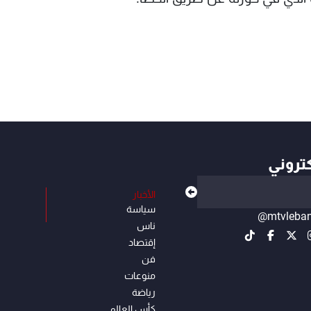
كتروني
الأخبار
سياسة
@mtvleba
ناس
إقتصاد
فن
منوعات
رياضة
كأس العالم