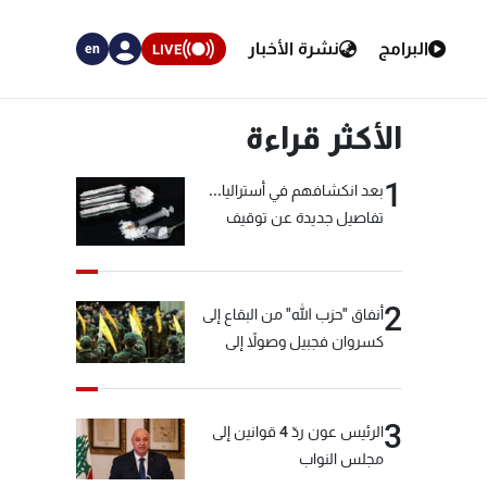
البرامج
نشرة الأخبار
LIVE
en
الأكثر قراءة
1
بعد انكشافهم في أستراليا...
تفاصيل جديدة عن توقيف
"شبكة الكوكايين"
2
أنفاق "حزب الله" من البقاع إلى
كسروان فجبيل وصولاً إلى
المختارة... التفاصيل في نشرة
الأخبار بعد قليل
3
الرئيس عون ردّ 4 قوانين إلى
مجلس النواب