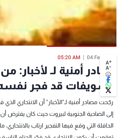
05:20 AM
04 Feb 2014
+
A
-
مصادر أمنية لـ لأخبار: من
A
الشويفات قد فجر نفسه 
رجّحت مصادر أمنية لـ"الأخبار" أن الانتحاري ال
إلى الضاحية الجنوبية لبيروت حيث كان يفترض أ
الحافلة التي وقع فيها التفجير ارتاب بالانتحاري، م
توقعت أن يكون الانتحاري قد فجّر الحزام الناس