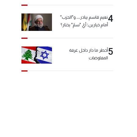
4
نعيم قاسم يبادر... و"الحزب"
أمام خيارين: أيّ "سمّ" يختار؟
5
أخطر ما دار داخل غرفة
المفاوضات