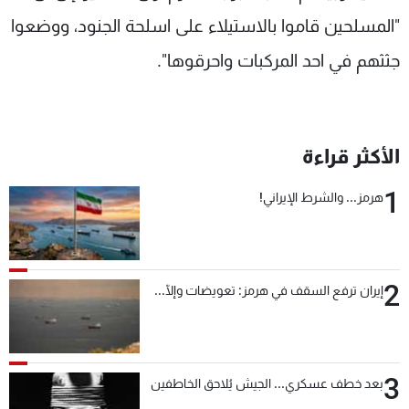
شاهد البرامج
"المسلحين قاموا بالاستيلاء على اسلحة الجنود، ووضعوا
الترددات
جثثهم في احد المركبات واحرقوها".
عن MTV
وظائف
الإنـتـاج
تواصل معنا
لاعلاناتكم
شروط الإسـتخدام
الأكثر قراءة
سياسة الخصوصية
1
هرمز... والشرط الإيراني!
2
إيران ترفع السقف في هرمز: تعويضات وإلّا...
3
بعد خطف عسكري... الجيش يُلاحق الخاطفين