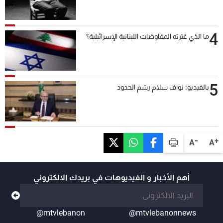
4
ما الذي غيّرته المفاوضات اللبنانية الإسرائيلية؟
5
بالفيديو: نواف سلام رسّم الحدود
-
+
A
A
أهم الأخبار و الفيديوهات في بريدك الالكتروني
@mtvlebanon
@mtvlebanonnews