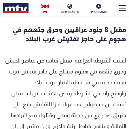
LIVE
NEWSCASTS
PROGRAMS
en
مقتل 8 جنود عراقيين وحرق جثههم في
الأخبار
هجوم على حاجز تفتيش غرب البلاد
سياسة
ناس
اعلنت الشرطة العراقية، مقتل ثمانية من عناصر الجيش
إقتصاد
فن
وحرق جثثهم في هجوم مسلح على حاجز تفتيش قرب
منوعات
رياضة
مدينة حديثة في محافظة الانبار غرب البلاد.
كأس العالم
واوضح رائد في الشرطة رفض الكشف عن اسمه ان
"مسلحين مجهولين هاجموا حاجزا للتفتيش يقع على
طريق صحراوي بين حديثة وبيجي وقتلوا جميع افرادها
البرامج
الثمانية وبينهم ضابط برتبة ملازم اول"، مشيرا إلى ان
جدول البرامج