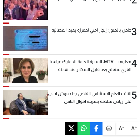
3
خاص بالصور: إنجاز امني لمفرزة بعبدا القضائية
4
معلومات MTV: المديرة العامة للجمارك غراسيا
القزي ستفتح بعد قليل السكانر عند نقطة
المصنع لتسهيل عملية التصدير البري إلى
السعودية والدول العربية
5
النائب العام الاستئنافي القاضي رجا حموش ادعى
على رياض سلامة بسرقة اموال الناس
وتأسيس شركات وهمية بهدف شراء أسهم
مصرفية وتهريبها وتبييض اموال
-
+
A
A