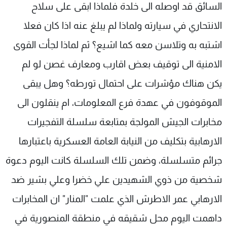
السائق قد اوصله الى خلدة فلماذا ابقى على سلاح
الانتحاري في سيارته ولماذا لم يبلغ عنه اذا كان فعلا
اشتبه به وتلاسن معه كما اشيع؟ ثم لماذا لجأت القوى
الامنية الى توقيف بعض اقارب ومعارف غصن لو لم
يكن هناك مؤشرات على احتمال تورطه؟ وهل يبقى
الموقوفون في عهدة فرع المعلومات، ام ينقلون الى
مخابرات الجيش المولجة بمتابعة سلسلة التفجيرات
الارهابية بتكليف من النيابة العامة العسكرية باعتبارها
جرائم متسلسلة، وضمن تلك السلسلة كانت اليوم دعوة
شخصية من ذوي الشهيدين علي خضرا وعلي بشير ضد
الارهابي عمر الاطرش الذي علمت "المنار" ان المخابرات
داهمت اليوم محل شقيقه في منطقة المنصورية في