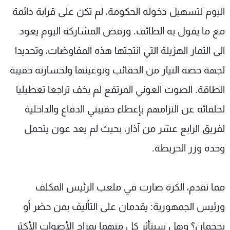
اليوم لتسهيل دخوله الحكومة، لم تكن على قرابة دائمة
شاهد البرامج
الترددات
مع ما يقول به الطائف. ورفض المشاركة اليوم يعود
الى الثمار الهزيلة التي انتجتها هذه المفاوضات، وتحديدا
عن MTV
وظائف
لجهة حصة التيار من الحقائب ونوعيتها ولخسارته حقيبة
الإنـتـاج
تواصل معنا
لاعلاناتكم
شروط الإسـتخدام
الطاقة. الصوت العوني المرتفع لم يخف تراجعا تعطيليا
سياسة الخصوصية
لحلفائه عن التزامهم بإعطاء حقيبتي الدفاع والداخلية
لفريق الرابع عشر من آذار، بحيث لم يعد عون يتحمل
وحده وزر الخربطة.
مما تقدم، الكرة صارت في ملعب الرئيس المكلف
ورئيس الجمهورية: يقدمان على التأليف بمن حضر أو
يحجمان؟ وهل سيتأثر كل منهما بمزاج الأصوات الأكثر