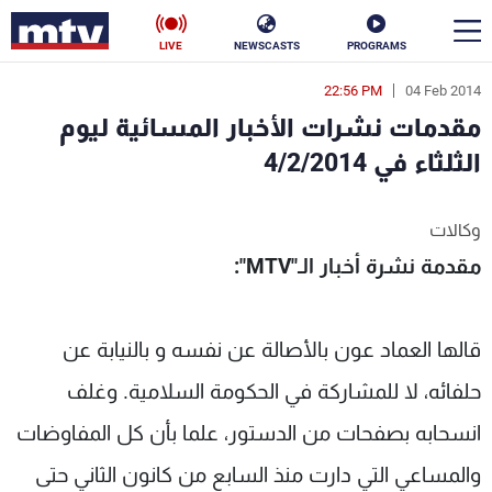
LIVE
NEWSCASTS
PROGRAMS
22:56 PM
04 Feb 2014
en
مقدمات نشرات الأخبار المسائية ليوم
الأخبار
الثلثاء في 4/2/2014
سياسة
ناس
وكالات
إقتصاد
فن
مقدمة نشرة أخبار الـ"MTV":
منوعات
رياضة
قالها العماد عون بالأصالة عن نفسه و بالنيابة عن
كأس العالم
حلفائه، لا للمشاركة في الحكومة السلامية. وغلف
انسحابه بصفحات من الدستور، علما بأن كل المفاوضات
البرامج
والمساعي التي دارت منذ السابع من كانون الثاني حتى
جدول البرامج