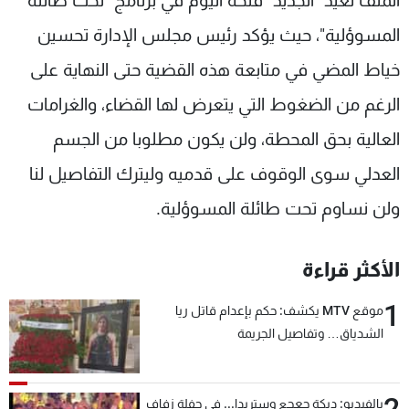
الملف تعيد "الجديد" فتحه اليوم في برنامج "تحت طائلة
المسوؤلية"، حيث يؤكد رئيس مجلس الإدارة تحسين
خياط المضي في متابعة هذه القضية حتى النهاية على
الرغم من الضغوط التي يتعرض لها القضاء، والغرامات
العالية بحق المحطة، ولن يكون مطلوبا من الجسم
العدلي سوى الوقوف على قدميه وليترك التفاصيل لنا
ولن نساوم تحت طائلة المسوؤلية.
الأكثر قراءة
1
موقع MTV يكشف: حكم بإعدام قاتل ريا
الشدياق… وتفاصيل الجريمة
2
بالفيديو: دبكة جعجع وستريدا... في حفلة زفاف