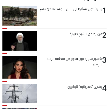
1
إسرائيليّون تسلّلوا الى لبنان... وهذا ما حلّ بهم
2
من يصدّق الشيخ نعيم؟
3
تكسير سيارة نور غندور في منطقة الرملة
البيضاء
4
بشرى "كهربائية" للبنانيين!