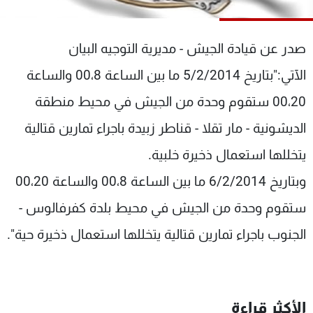
شاهد البرامج
الترددات
صدر عن قيادة الجيش - مديرية التوجيه البيان
الآتي:"بتاريخ 5/2/2014 ما بين الساعة 00،8 والساعة
عن MTV
وظائف
الإنـتـاج
تواصل معنا
00،20 ستقوم وحدة من الجيش في محيط منطقة
لاعلاناتكم
شروط الإسـتخدام
سياسة الخصوصية
الديشونية - مار تقلا - قناطر زبيدة باجراء تمارين قتالية
يتخللها استعمال ذخيرة خلبية.
وبتاريخ 6/2/2014 ما بين الساعة 00،8 والساعة 00،20
ستقوم وحدة من الجيش في محيط بلدة كفرفالوس -
الجنوب باجراء تمارين قتالية يتخللها استعمال ذخيرة حية".
الأكثر قراءة