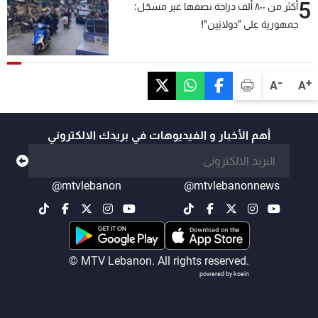
5
أكثر من ٨٠٠ ألف دراجة نصفها غير مسجّل:
جمهورية على "دولابَين"!
-
+
A
A
أهم الأخبار و الفيديوهات في بريدك الالكتروني
@mtvlebanon
@mtvlebanonnews
© MTV Lebanon. All rights reserved.
powered by koein