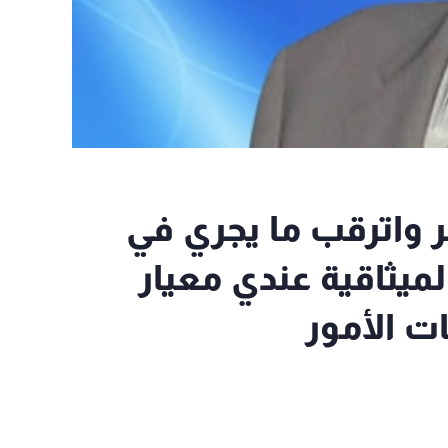
ر واترقب ما يجري في
يثاقية عندي معيار
ت اﻷمور