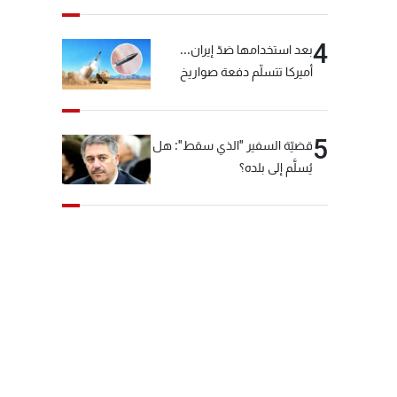
4
بعد استخدامها ضدّ إيران...
أميركا تتسلّم دفعة صواريخ
كبيرة!
5
قضيّة السفير "الذي سقط": هل
يُسلَّم إلى بلده؟