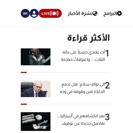
البرامج
نشرة الأخبار
LIVE
en
الأكثر قراءة
1
أبٌ يعتدي جنسيّاً على بناته
الثلاث… واعترافاتٌ صادمة
2
الى نواف سلام: هل يدفع
الحايك ثمن وقوفه في وجه
خيّاط؟
3
بعد انكشافهم في أستراليا...
تفاصيل جديدة عن توقيف
"شبكة الكوكايين"