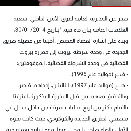
شاهد البرامج
الترددات
صدر عن المديرية العامة لقوى الأمن الداخلي -شعبة
العلاقات العامة بيان جاء فيه: "بتاريخ 30/01/2014،
عن MTV
وظائف
الإنـتـاج
تواصل معنا
وبناء على إشارة القضاء المختص، أحيلتا من فصيلة طريق
لاعلاناتكم
شروط الإسـتخدام
الجديدة في وحدة شرطة بيروت إلى مفرزة بيروت
سياسة الخصوصية
القضائية في وحدة الشرطة القضائية، الموقوفتين:
- ف.ع (مواليد عام 1995).
- هـ.ع (مواليد عام 1997)، لبنانيتان، إحداهما قاصر.
وبالتحقيق معهما من قبل المفرزة المذكورة، اعترفتا
بالقيام بأكثر من أربع عمليات سرقة من داخل محال في
منطقتي الطريق الجديدة والكوكودي، حيث كانت تقوم
الأولى بإلهاء صاحب المحل، فيما تقوم الثانية بغفلة منه