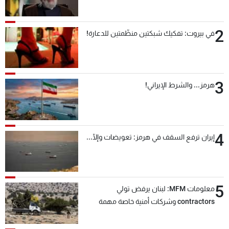
2
في بيروت: تفكيك شبكتين منظّمتين للدعارة!
3
هرمز... والشرط الإيراني!
4
إيران ترفع السقف في هرمز: تعويضات وإلّا...
5
معلومات MFM: لبنان يرفض تولي
contractors وشركات أمنية خاصة مهمة
التحقق من نزع سلاح "حزب الله"