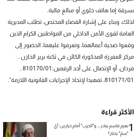
بسرقة إما هاتف خلوي أو مبالغ مالية.
لذلك، وبناء على إشارة القضاء المختص، تطلب المديرية
العامة لقوى الأمن الداخلي من المواطنين الكرام الذين
وقعوا ضحية أعمالهما، وتعرفوا عليهما، الحضور إلى
مركز المفرزة المذكورة الكائن في ثكنة بربر الخازن ـ
فردان، أو الإتصال على أحد الرقمين:810170/01 ـ
810171/01، تمهيدا لإتخاذ الإجراءات القانونية اللازمة".
الأكثر قراءة
1
نعيم قاسم يبادر... و"الحزب" أمام خيارين: أيّ
"سمّ" يختار؟