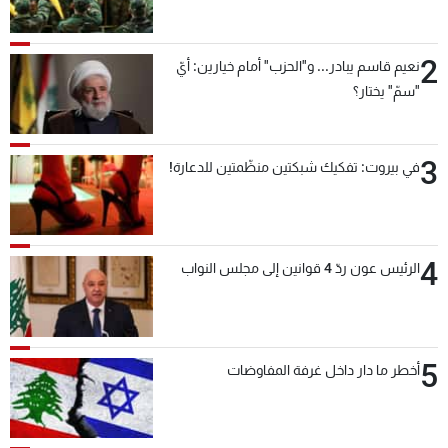
بعد قليل
2
نعيم قاسم يبادر... و"الحزب" أمام خيارين: أيّ
"سمّ" يختار؟
3
في بيروت: تفكيك شبكتين منظّمتين للدعارة!
4
الرئيس عون ردّ 4 قوانين إلى مجلس النواب
5
أخطر ما دار داخل غرفة المفاوضات