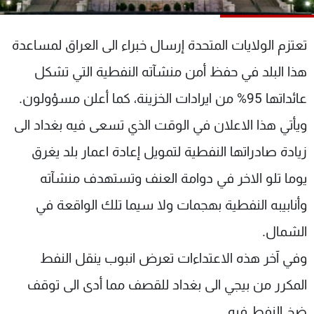
شاهد البرامج
الترددات
تعتزم الولايات المتحدة إرسال خبراء الى العراق لمساعدة
هذا البلد في حفظ أمن منشآته النفطية التي تشكل
عن MTV
وظائف
الإنـتـاج
تواصل معنا
عائداتها 95% من ايرادات الخزينة، كما أعلن مسؤولون.
لاعلاناتكم
شروط الإسـتخدام
ويأتي هذا الاعلان في الوقت الذي تسعى فيه بغداد الى
سياسة الخصوصية
زيادة صادراتها النفطية لتمويل إعادة اعمار بلد يغرق
يوما تلو الاخر في دوامة العنف وتستهدف منشآته
وأنابيبه النفطية بهجمات ولا سيما تلك الواقعة في
الشمال.
وفي آخر هذه الاعتداءات تعرض انبوب ينقل النفط
المكرر من بيجي الى بغداد للقصف مما أدى الى توقف
ضخ النفط فيه.