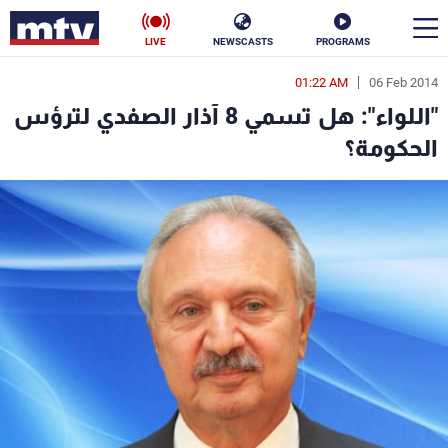
LIVE
NEWSCASTS
PROGRAMS
01:22 AM
06 Feb 2014
en
"اللواء": هل تسمي 8 آذار الصفدي لترؤس
الأخبار
الحكومة؟
سياسة
ناس
إقتصاد
فن
منوعات
رياضة
كأس العالم
البرامج
جدول البرامج