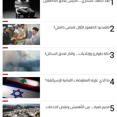
1
بعد خطف عسكري... الجيش يُلاحق الخاطفين
2
بالفيديو: الظهور الأوّل لمجتبى خامنئي!
3
حالة طوارئ وإخلاءات... والنار تلاحق السكان!
4
ما الذي غيّرته المفاوضات اللبنانية الإسرائيلية؟
5
مخيم ضبية... بين التَّهميش ونقص الخدمات