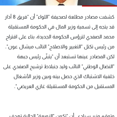
شاهد البرامج
الترددات
كشفت مصادر مطلعة لصحيفة "اللواء" أن "فريق 8 آذار
قد يتجه إلى تسمية وزير المال في الحكومة المستقيلة
عن MTV
وظائف
الإنـتـاج
تواصل معنا
محمد الصفدي لترؤس الحكومة الجديدة، بناء على اقتراح
لاعلاناتكم
شروط الإسـتخدام
من رئيس تكتل "التغيير والاصلاح" النائب ميشال عون".
سياسة الخصوصية
لكن المصادر عينها تستبعد أن "يتبنّى رئيس جبهة
"النضال الوطني" النائب وليد جنبلاط ترشيح الصفدي على
خلفية الاشتباك الذي حصل بينه وبين وزير الأشغال
المستقيل من الحكومة المستقيلة غازي العريضي".
وتوقع وزير سيادي أن "تكون "الزوبعة" الحالية تهدف