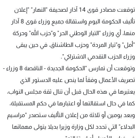
شاهد البرامج
توقعت مصادر قوى 14 آذار لصحيفة "النهار" "إعلان
الترددات
تأليف الحكومة اليوم واستقالة جميع وزراء قوى 8 آذار
منها، أي وزراء "التيار الوطني الحر" و"حزب الله" وحركة
عن MTV
وظائف
الإنـتـاج
تواصل معنا
"أمل" و"تيار المردة" وحزب الطاشناق، في حين يبقى
لاعلاناتكم
شروط الإسـتخدام
سياسة الخصوصية
وزراء الحزب التقدمي الاشتراكي".
وتوقعت أن تمارس "الحكومة الجديدة - الناقصة 8 وزراء -
تصريف الأعمال وفقاً لما ينص عليه الدستور الذي
يعتبرها في هذه الحال قبل أن تنال ثقة مجلس النواب،
كما في حال استقالتها أو اعتبارها في حكم المستقيلة،
وبعد يومين أو ثلاثة من إعلان التأليف ستصدر "مراسيم
البدلاء" التي تحدد لكل وزارة وزيرا بديلا يتولى مهماتها