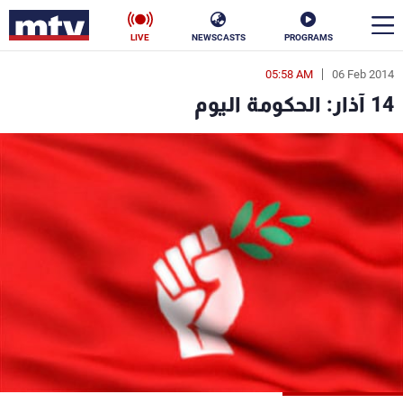
LIVE
NEWSCASTS
PROGRAMS
05:58 AM
06 Feb 2014
en
14 آذار: الحكومة اليوم
الأخبار
سياسة
ناس
إقتصاد
فن
منوعات
رياضة
كأس العالم
البرامج
جدول البرامج