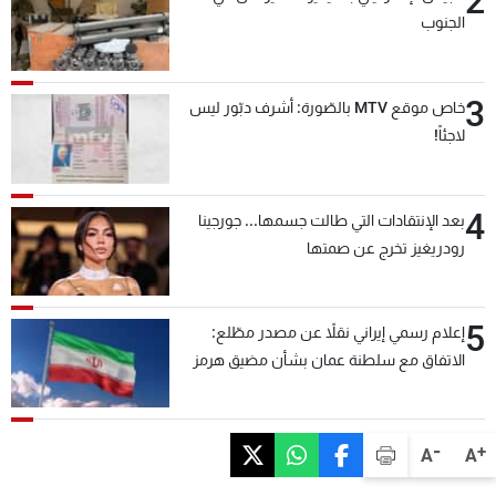
2
الجنوب
3
خاص موقع MTV بالصّورة: أشرف دبّور ليس
لاجئاً!
4
بعد الإنتقادات التي طالت جسمها... جورجينا
رودريغيز تخرج عن صمتها
5
إعلام رسمي إيراني نقلاً عن مصدر مطّلع:
الاتفاق مع سلطنة عمان بشأن مضيق هرمز
سيتأجل ما دامت أميركا تهدد إيران
-
+
A
A