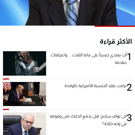
شاهد البرامج
الترددات
عن MTV
وظائف
الأكثر قراءة
الإنـتـاج
تواصل معنا
لاعلاناتكم
شروط الإسـتخدام
1
سياسة الخصوصية
أبٌ يعتدي جنسيّاً على بناته الثلاث… واعترافاتٌ
صادمة
2
ترامب يقيّد الجنسية الأميركية بالولادة
3
الى نواف سلام: هل يدفع الحايك ثمن وقوفه
في وجه خيّاط؟