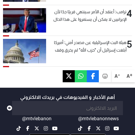
4
ترامب: أعتقد أن الأمر سينتهي قريبًا جدًا لأن
الإيرانيين لا يمكن أن يستمروا على هذا الحال
5
هيئة البث الإسرائيلية عن مصدر أمني: أميركا
أبلغت إسرائيل أن "حزب الله" لم يخرق وقف
إطلاق النار أمس في مجدل زون وطلبت منها
عدم التصعيد خشية أن يؤثر ذلك على مفاوضات
روما
-
+
A
A
أهم الأخبار و الفيديوهات في بريدك الالكتروني
@mtvlebanon
@mtvlebanonnews