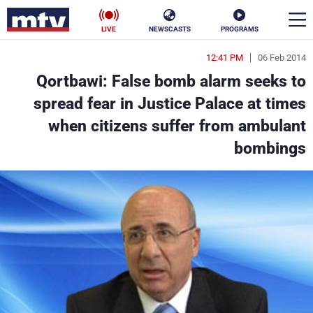
LIVE
NEWSCASTS
PROGRAMS
12:41 PM
06 Feb 2014
en
Qortbawi: False bomb alarm seeks to
الأخبار
spread fear in Justice Palace at times
when citizens suffer from ambulant
سياسة
ناس
bombings
إقتصاد
فن
منوعات
رياضة
كأس العالم
البرامج
جدول البرامج