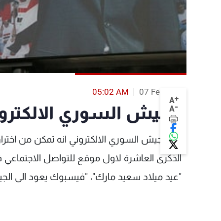
05:02 AM
07 Feb 2014
+
A
-
"الجيش السوري الالكترو
A
أكد الجيش السوري الالكتروني انه تمكن من اخت
الذكرى العاشرة لاول موقع للتواصل الاجتماعي ف
"عيد ميلاد سعيد مارك"، "فيسبوك يعود الى الجي