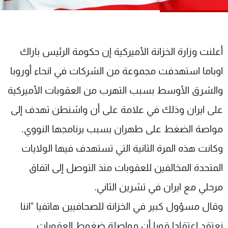
شاهد البرامج
الترددات
أعلنت وزارة الخزانة الأميركية إن حكومة الرئيس باراك
عن MTV
وظائف
الإنـتـاج
تواصل معنا
اوباما استهدفت مجموعة من الشركات في انحاء أوروبا
لاعلاناتكم
شروط الإسـتخدام
والشرق الأوسط بسبب التهرب من العقوبات الأميركية
سياسة الخصوصية
على ايران وذلك في علامة على أن واشنطن تهدف إلى
مواصة الضغط على طهران بسبب برنامجها النووي.
وكانت هذه المرة الثانية التي تستهدف فيها الولايات
المتحدة المخالفين للعقوبات منذ التوصل إلى اتفاق
مرحلي مع ايران في تشرين الثاني.
وقال مسؤول كبير في الخزانة للصحافيين هاتفيا "اننا
نعتقد اعتقادا قويا أن مواصلة ضغوط العقوبات