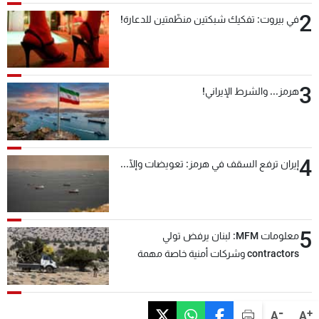
2
في بيروت: تفكيك شبكتين منظّمتين للدعارة!
3
هرمز... والشرط الإيراني!
4
إيران ترفع السقف في هرمز: تعويضات وإلّا...
5
معلومات MFM: لبنان يرفض تولي
contractors وشركات أمنية خاصة مهمة
التحقق من نزع سلاح "حزب الله"
-
+
A
A