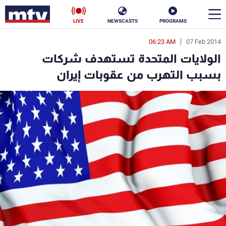
LIVE
NEWSCASTS
PROGRAMS
06:23 AM
07 Feb 2014
en
الولايات المتحدة تستهدف شركات
الأخبار
بسبب التهرب من عقوبات إيران
سياسة
ناس
إقتصاد
فن
منوعات
رياضة
كأس العالم
البرامج
جدول البرامج