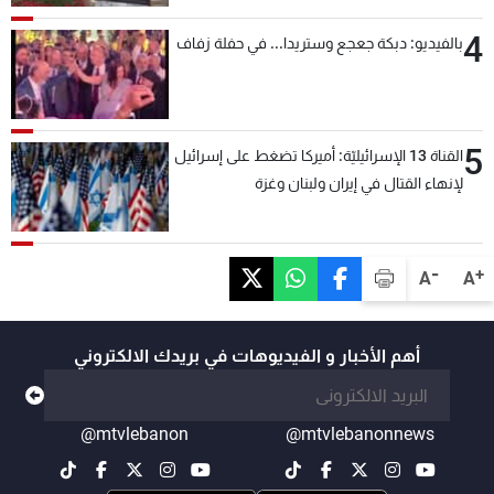
4
بالفيديو: دبكة جعجع وستريدا... في حفلة زفاف
5
القناة 13 الإسرائيليّة: أميركا تضغط على إسرائيل
لإنهاء القتال في إيران ولبنان وغزة
-
+
A
A
أهم الأخبار و الفيديوهات في بريدك الالكتروني
@mtvlebanon
@mtvlebanonnews