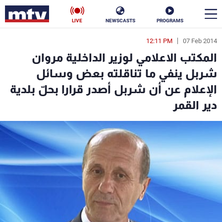
LIVE
NEWSCASTS
PROGRAMS
12:11 PM
07 Feb 2014
en
المكتب الاعلامي لوزير الداخلية مروان
الأخبار
شربل ينفي ما تناقلته بعض وسائل
الإعلام عن أن شربل أصدر قرارا بحلّ بلدية
سياسة
ناس
دير القمر
إقتصاد
فن
منوعات
رياضة
كأس العالم
البرامج
جدول البرامج