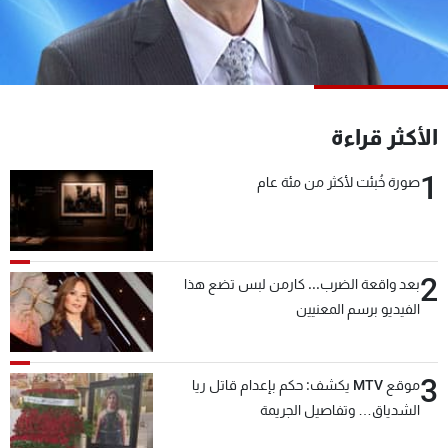
شاهد البرامج
الترددات
عن MTV
وظائف
الأكثر قراءة
الإنـتـاج
تواصل معنا
لاعلاناتكم
شروط الإسـتخدام
1
سياسة الخصوصية
صورة خُبئت لأكثر من مئة عام
2
بعد واقعة الضرب... كارمن لبس تضع هذا
الفيديو برسم المعنيين
3
موقع MTV يكشف: حكم بإعدام قاتل ريا
الشدياق… وتفاصيل الجريمة