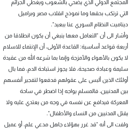
المجتمع الدولي الذي يضحي بالشعوب ويغطي الجرائم
شاهد البرامج
التي ترتكب بحقها وما نموذج انقلاب مصر وبراميل
الترددات
ديناميت النظام السوري عنا ببعيد".
عن MTV
وظائف
وأشار الى أن "التعامل معها ينبغي أن يكون انطلاقا من
الإنـتـاج
تواصل معنا
لاعلاناتكم
شروط الإسـتخدام
أربعة قواعد أساسية: القاعدة الأولى، أن الإنتماء للاسلام
سياسة الخصوصية
لا يكون بالأهواء والأمزجة وإنما بما شرعه الله من عقيدة
سليمة وعبادة صحيحة، فلا يجوز استباحة الدم، فما بال
أولئك الذين ألبس على عقولهم فدفعوا لتفجير أنفسهم
بين المدنيين، فالمسلم يواجه إذا اضطر في ساحة
المعركة فيدافع عن نفسه في وجه من يعتدي عليه ولا
يقتل المدنيين من النساء والأطفال".
ولفت الى أنه "قد غرر بهؤلاء جاهل مدعي علم، أو عميل