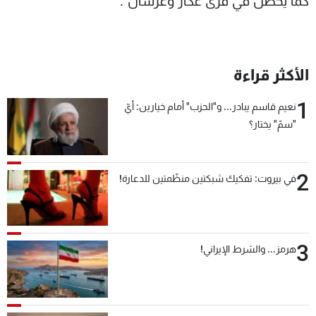
كما يحصل في قرى عكار وعرسال".
الأكثر قراءة
1
نعيم قاسم يبادر... و"الحزب" أمام خيارين: أيّ
"سمّ" يختار؟
2
في بيروت: تفكيك شبكتين منظّمتين للدعارة!
3
هرمز... والشرط الإيراني!