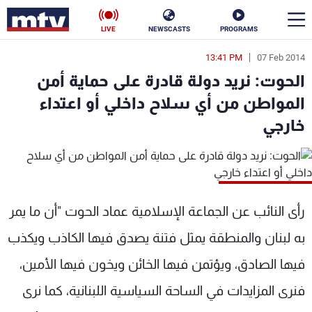
LIVE
NEWSCASTS
PROGRAMS
13:41 PM
07 Feb 2014
en
الحوت: نريد دولة قادرة على حماية أمن
الأخبار
المواطن من أي سلاح داخلي أو اعتداء
خارجي
سياسة
ناس
إقتصاد
فن
منوعات
رياضة
رأى النائب عن الجماعة الإسلامية عماد الحوت "أن ما يمر
كأس العالم
به لبنان والمنطقة يمثل فتنة يصدق فيها الكاذب ويكذب
فيها الصادق، ويؤتمن فيها الخائن ويخون فيها الأمين،
البرامج
فنرى المزايدات في الساحة السياسية اللبنانية، كما نرى
جدول البرامج