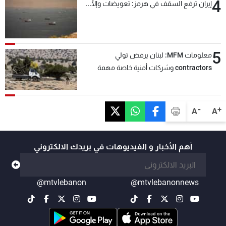
4
إيران ترفع السقف في هرمز: تعويضات وإلّا...
5
معلومات MFM: لبنان يرفض تولي
contractors وشركات أمنية خاصة مهمة
التحقق من نزع سلاح "حزب الله"
-
+
A
A
أهم الأخبار و الفيديوهات في بريدك الالكتروني
@mtvlebanon
@mtvlebanonnews