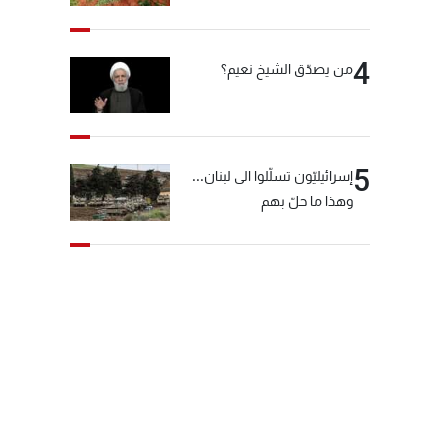
4
من يصدّق الشيخ نعيم؟
5
إسرائيليّون تسلّلوا الى لبنان...
وهذا ما حلّ بهم