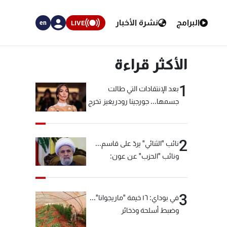
البرامج
نشرة الأخبار
LIVE
en
الأكثر قراءة
1
بعد الإنتقادات التي طالت
جسمها... جورجينا رودريغيز تخرج
عن صمتها
2
نائب "الثنائي" يردّ على قاسم...
ونائب "الحزب" عن عون:
"انشالله خير"
3
في بوداي: ١٦ خيمة "ماريجوانا"...
وضبط أسلحة وذخائر