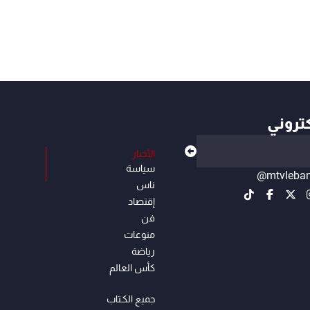
كتروني
الأخبار
سياسة
@mtvleba
ناس
إقتصاد
فن
منوعات
رياضة
كأس العالم
جميع الكـتاب