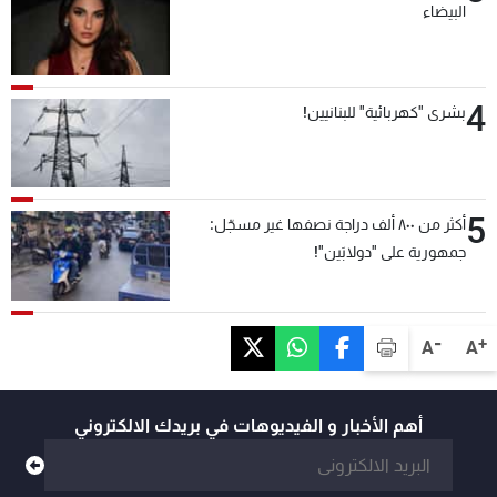
البيضاء
4
بشرى "كهربائية" للبنانيين!
5
أكثر من ٨٠٠ ألف دراجة نصفها غير مسجّل:
جمهورية على "دولابَين"!
-
+
A
A
أهم الأخبار و الفيديوهات في بريدك الالكتروني