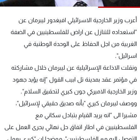
شاهد البرامج
الترددات
أعرب وزير الخارجية الاسرائيلي افيغدور ليبرمان عن
"استعداده للتنازل عن اراض للفلسطينيين في الضفة
عن MTV
وظائف
الإنـتـاج
تواصل معنا
الغربية من اجل الحفاظ على الوحدة الوطنية في
لاعلاناتكم
شروط الإسـتخدام
اسرائيل".
سياسة الخصوصية
ونقلت الاذاعة الإسرائيلية عن ليبرمان خلال مشاركته
في مؤتمر عقد بمدينة تل ابيب القول "إنه يؤيد جهود
وزير الخارجية الاميركي جون كيري لتحقيق السلام".
ووصف ليبرمان كيري "بأنه صديق حقيقي لإسرائيل"،
مشيرا الى "انه يريد القيام بتبادل سكاني مع
الفلسطينيين في اطار اتفاق حل نهائي يجرى العمل على
التوصل اليه مع الفلسطينيين"، موضحا ان "كيري يعمل