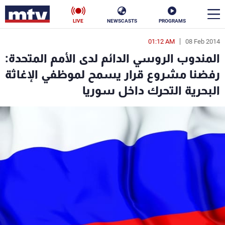
LIVE
NEWSCASTS
PROGRAMS
01:12 AM
08 Feb 2014
en
المندوب الروسي الدائم لدى الأمم المتحدة:
الأخبار
رفضنا مشروع قرار يسمح لموظفي الإغاثة
البحرية التحرك داخل سوريا
سياسة
ناس
إقتصاد
فن
منوعات
رياضة
كأس العالم
البرامج
جدول البرامج