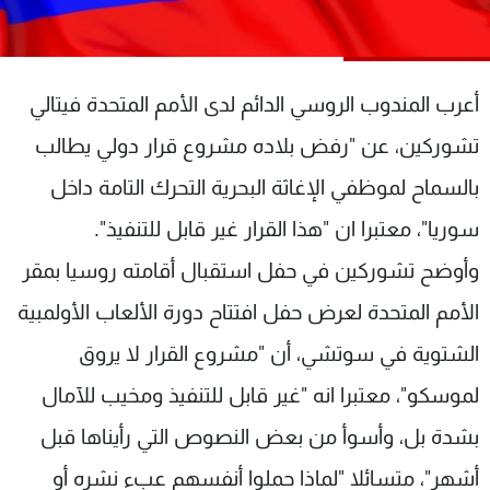
شاهد البرامج
الترددات
أعرب المندوب الروسي الدائم لدى الأمم المتحدة فيتالي
عن MTV
وظائف
تشوركين، عن "رفض بلاده مشروع قرار دولي يطالب
الإنـتـاج
تواصل معنا
لاعلاناتكم
شروط الإسـتخدام
بالسماح لموظفي الإغاثة البحرية التحرك التامة داخل
سياسة الخصوصية
سوريا"، معتبرا ان "هذا القرار غير قابل للتنفيذ".
وأوضح تشوركين في حفل استقبال أقامته روسيا بمقر
الأمم المتحدة لعرض حفل افتتاح دورة الألعاب الأولمبية
الشتوية في سوتشي، أن "مشروع القرار لا يروق
لموسكو"، معتبرا انه "غير قابل للتنفيذ ومخيب للآمال
بشدة بل، وأسوأ من بعض النصوص التي رأيناها قبل
أشهر"، متسائلا "لماذا حملوا أنفسهم عبء نشره أو