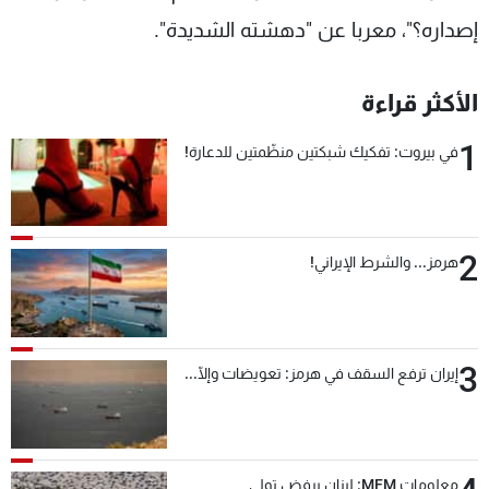
إصداره؟"، معربا عن "دهشته الشديدة".
الأكثر قراءة
1
في بيروت: تفكيك شبكتين منظّمتين للدعارة!
2
هرمز... والشرط الإيراني!
3
إيران ترفع السقف في هرمز: تعويضات وإلّا...
معلومات MFM: لبنان يرفض تولي