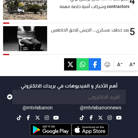
4
contractors وشركات أمنية خاصة مهمة
التحقق من نزع سلاح "حزب الله"
5
بعد خطف عسكري... الجيش يُلاحق الخاطفين
-
+
A
A
أهم الأخبار و الفيديوهات في بريدك الالكتروني
@mtvlebanon
@mtvlebanonnews