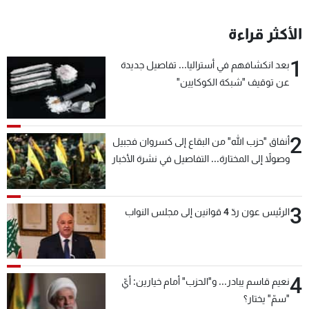
الأكثر قراءة
1
بعد انكشافهم في أستراليا... تفاصيل جديدة
عن توقيف "شبكة الكوكايين"
2
أنفاق "حزب الله" من البقاع إلى كسروان فجبيل
وصولاً إلى المختارة... التفاصيل في نشرة الأخبار
بعد قليل
3
الرئيس عون ردّ 4 قوانين إلى مجلس النواب
4
نعيم قاسم يبادر... و"الحزب" أمام خيارين: أيّ
"سمّ" يختار؟