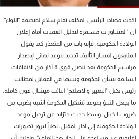
شاهد البرامج
الترددات
اكدت مصادر الرئيس المكلف تمام سلام لصحيفة "اللواء"
أن "المشاورات مستمرة لتذليل العقبات أمام إعلان
عن MTV
وظائف
الإنـتـاج
تواصل معنا
الولادة الحكومية، فإنه بات من المتعذر كما يقول
لاعلاناتكم
شروط الإسـتخدام
المتابعون لمسار التأليف تحديد موعد نهائي لإصدار
سياسة الخصوصية
مراسيم الحكومة بعد تنصل قوى 8 آذار من الاتفاقات
السابقة بشأن الحكومة وتبنيها في المقابل لمطالب
رئيس تكتل "التغيير والاصلاح" النائب ميشال عون كاملة،
ما يجعل التنبؤ بموعد تشكيل الحكومة أشبه بضرب من
ضروب الخيال، وسط حديث متزايد عن ترحيل موعد
الولادة الحكومية إلى آذار المقبل، نظراً لبروز تطورات
إقليمية غير مساعدة على إنجاز هذا الملف". واملت أن