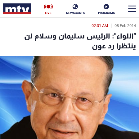
LIVE
NEWSCASTS
PROGRAMS
02:31 AM
08 Feb 2014
en
"اللواء": الرئيس سليمان وسلام لن
الأخبار
ينتظرا رد عون
سياسة
ناس
إقتصاد
فن
منوعات
رياضة
كأس العالم
البرامج
جدول البرامج