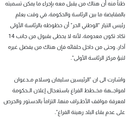
ظناً منه أن هناك من يقبل معه بإجراء ما يمكن تسميته
بالمقايضة ما بين الرئاسة والحكومة، في وقت يعلم
رئيس التيار "الوطني الحر" أن حظوظه بالرئاسة الأولى
تكاد تكون معدومة، لأنه لا يحظى بقبول من جانب 14
آذار، وحتى من داخل حلفائه فإن هناك من يفضل غيره
لتبؤ مركز الرئاسة الأولى".
واشارت الى ان "الرئيسين سليمان وسلام مــدعوان
لمواجـــهة مخــطط الفراغ باستعجال إعلان الــحكومة
لمعرفة مواقف الأطــراف منها، التزاماً بالدستور والحرص
على عدم بقاء البلد رهينة الفراغ".