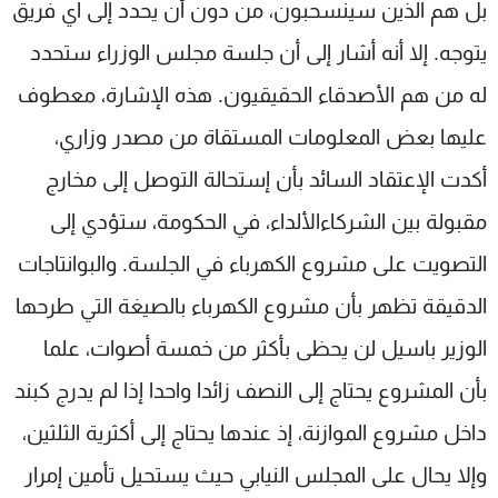
بل هم الذين سينسحبون، من دون أن يحدد إلى اي فريق
شاهد البرامج
يتوجه. إلا أنه أشار إلى أن جلسة مجلس الوزراء ستحدد
الترددات
له من هم الأصدقاء الحقيقيون. هذه الإشارة، معطوف
عن MTV
وظائف
عليها بعض المعلومات المستقاة من مصدر وزاري،
الإنـتـاج
تواصل معنا
لاعلاناتكم
شروط الإسـتخدام
أكدت الإعتقاد السائد بأن إستحالة التوصل إلى مخارج
سياسة الخصوصية
مقبولة بين الشركاءالألداء، في الحكومة، ستؤدي إلى
التصويت على مشروع الكهرباء في الجلسة. والبوانتاجات
الدقيقة تظهر بأن مشروع الكهرباء بالصيغة التي طرحها
الوزير باسيل لن يحظى بأكثر من خمسة أصوات، علما
بأن المشروع يحتاج إلى النصف زائدا واحدا إذا لم يدرج كبند
داخل مشروع الموازنة، إذ عندها يحتاج إلى أكثرية الثلثين،
وإلا يحال على المجلس النيابي حيث يستحيل تأمين إمرار