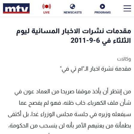
LIVE
NEWSCASTS
PROGRAMS
en
مقدمات نشرات الاخبار المسائية ليوم
الأخبار
الثلثاء في 6-9-2011
سياسة
ناس
وكالات
مقدمة نشرة اخبار الـ"ام تي في"
إقتصاد
فن
منوعات
رياضة
من إنتظر أن يأخذ موقفا صريحا من العماد عون في
كأس العالم
شأن ملف الكهرباء، خاب ظنه، فهو لم يفصح عما
سيفعله وزيره في جلسة مجلس الوزراء غدا، بل أكتفى
البرامج
بطمأنة من يعنيهم الأمر بأنه لن ينسحب من الحكومة،
جدول البرامج