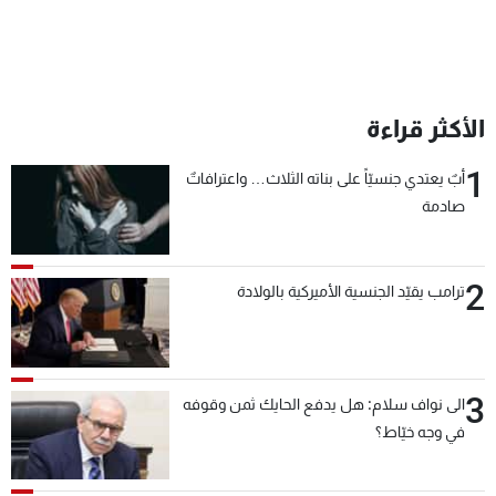
الأكثر قراءة
1
أبٌ يعتدي جنسيّاً على بناته الثلاث… واعترافاتٌ
صادمة
2
ترامب يقيّد الجنسية الأميركية بالولادة
3
الى نواف سلام: هل يدفع الحايك ثمن وقوفه
في وجه خيّاط؟