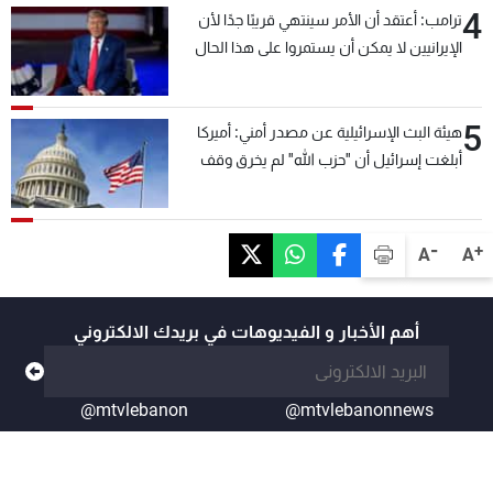
4
ترامب: أعتقد أن الأمر سينتهي قريبًا جدًا لأن
الإيرانيين لا يمكن أن يستمروا على هذا الحال
5
هيئة البث الإسرائيلية عن مصدر أمني: أميركا
أبلغت إسرائيل أن "حزب الله" لم يخرق وقف
إطلاق النار أمس في مجدل زون وطلبت منها
عدم التصعيد خشية أن يؤثر ذلك على مفاوضات
روما
-
+
A
A
أهم الأخبار و الفيديوهات في بريدك الالكتروني
@mtvlebanon
@mtvlebanonnews