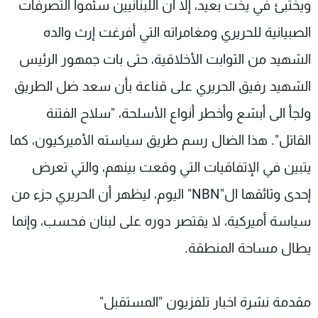
ويختبئ في يخت بعيد، إلا أن اللبنانيين سئموا التصرفات
الصبيانية للحريري ومغامراته التي أفرغت إرث والده
الشهيد من الثوابت الأخلاقية، حتى بات جمهور الرئيس
الشهيد رفيق الحريري على قناعة بأن سعد ضل الطريق
ولجأ الى أبشع وأخطر أنواع الأسلحة، "سلاح الفتنة
القاتل". هذا الضال رسم طريق سياسته الأميركيون، كما
يتبين في الإتفاقيات التي وقعت بينهم، والتي تعرض
إحدى وثائقها ال"NBN" اليوم، ليظهر أن الحريري جزء من
سياسة أميركية، لا يقتصر دوره على لبنان فحسب، وإنما
يطال مساحة المنطقة.
مقدمة نشرة اخبار تلفزيون "المستقبل"