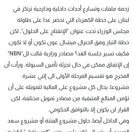
زحمة ملفات وتسارع أحداث داخلية وخارجية ترتكز في
لبنان على خطة الكهرباء التي تحضر غدا على طاولة
مجلس الوزراء تحت عنوان "الإنفتاح على الحلول"، لكن
خطة التيار وفق الجنرال ميشال عون تكون أو لا تكون،
فكيف تسير جلسة الغد؟ مصادر وزارية قالت لل"NBN"
إن الإتفاق ممكن في حال تجزئة تأمين السيولة. ورأت أن
المخرج هو تقسيم المرحلة الأولى الى إثني عشرة
مشروعا، يحال كل مشروع على المالية لتمويله على أن
تؤمن المبالغ المتبقية من مصادر تمويل مختلفة، لكن
القرار لن يكون إلا بالتوافق الحكومي.
وفي الداخل أيضا، حاول مشروع الفتنة أو مشروع سعد
الحريري أن يتسلل، لكن رئيس حزب "المستقبل" انكشف