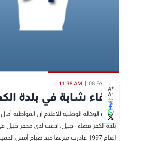
11:38 AM
08 Feb 2014
+
A
-
اختفاء شابة في بلدة الكف
A
افادت الوكالة الوطنية للاعلام ان المواطنة أمال
بلدة الكفر قضاء - جبيل، ادعت لدى مخفر جبيل في 
العام 1997 غادرت منزلها منذ صباح أمس ا