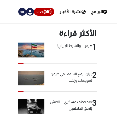
البرامج
نشرة الأخبار
LIVE
en
الأكثر قراءة
1
هرمز... والشرط الإيراني!
2
إيران ترفع السقف في هرمز:
تعويضات وإلّا...
3
بعد خطف عسكري... الجيش
يُلاحق الخاطفين