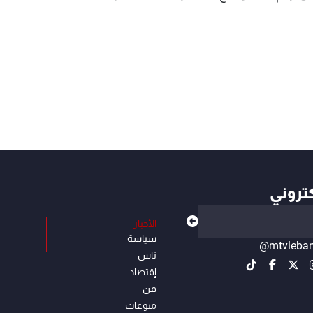
كتروني
الأخبار
سياسة
@mtvleba
ناس
إقتصاد
فن
منوعات