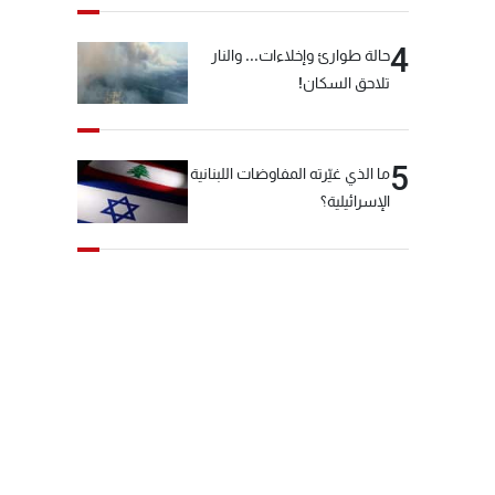
4
حالة طوارئ وإخلاءات... والنار
تلاحق السكان!
5
ما الذي غيّرته المفاوضات اللبنانية
الإسرائيلية؟