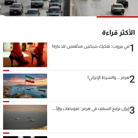
شاهد البرامج
الترددات
الأكثر قراءة
عن MTV
وظائف
الإنـتـاج
تواصل معنا
1
في بيروت: تفكيك شبكتين منظّمتين للدعارة!
لاعلاناتكم
شروط الإسـتخدام
سياسة الخصوصية
2
هرمز... والشرط الإيراني!
3
إيران ترفع السقف في هرمز: تعويضات وإلّا...