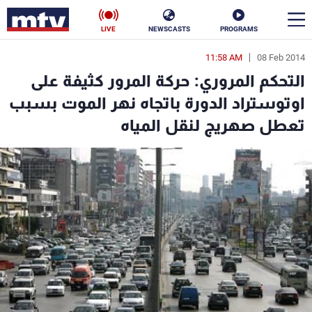
LIVE
NEWSCASTS
PROGRAMS
11:58 AM
08 Feb 2014
en
التحكم المروري: حركة المرور كثيفة على
الأخبار
اوتوستراد الدورة باتجاه نهر الموت بسبب
تعطل صهريج لنقل المياه
سياسة
ناس
إقتصاد
فن
منوعات
رياضة
كأس العالم
البرامج
جدول البرامج