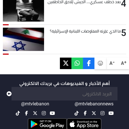
4
بعد خطف عسكري... الجيش يُلاحق الخاطفين
5
ما الذي غيّرته المفاوضات اللبنانية الإسرائيلية؟
-
+
A
A
أهم الأخبار و الفيديوهات في بريدك الالكتروني
@mtvlebanon
@mtvlebanonnews