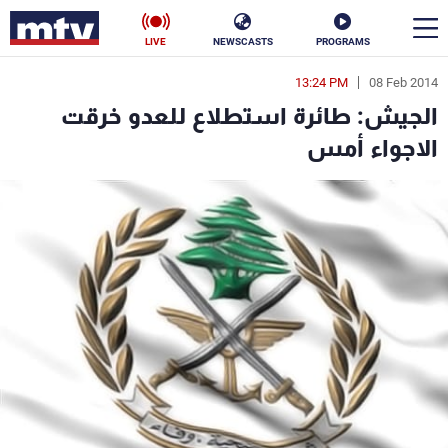
LIVE
NEWSCASTS
PROGRAMS
13:24 PM
08 Feb 2014
en
الجيش: طائرة استطلاع للعدو خرقت
الأخبار
الاجواء أمس
سياسة
ناس
إقتصاد
فن
منوعات
رياضة
كأس العالم
البرامج
جدول البرامج