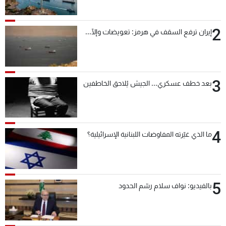
2
إيران ترفع السقف في هرمز: تعويضات وإلّا...
3
بعد خطف عسكري... الجيش يُلاحق الخاطفين
4
ما الذي غيّرته المفاوضات اللبنانية الإسرائيلية؟
5
بالفيديو: نواف سلام رسّم الحدود