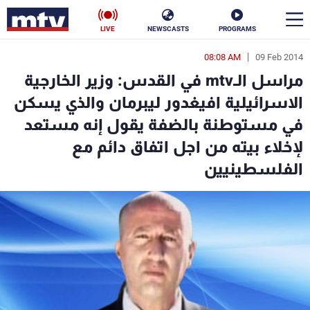
LIVE
NEWSCASTS
PROGRAMS
08:08 AM
09 Feb 2014
en
مراسل الـmtv في القدس: وزير الخارجية
الأخبار
الاسرائيلية افيغدور ليبرمان والذي يسكن
في مستوطنة بالضفة يقول إنه مستعد
سياسة
ناس
لإخلاء بيته من اجل اتفاق دائم مع
إقتصاد
فن
الفلسطينيين
منوعات
رياضة
كأس العالم
البرامج
جدول البرامج