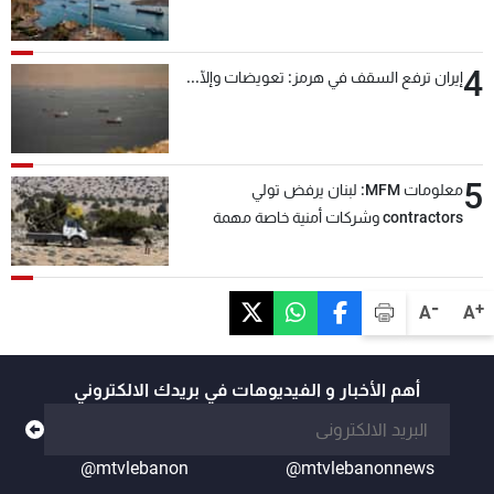
4
إيران ترفع السقف في هرمز: تعويضات وإلّا...
5
معلومات MFM: لبنان يرفض تولي
contractors وشركات أمنية خاصة مهمة
التحقق من نزع سلاح "حزب الله"
-
+
A
A
أهم الأخبار و الفيديوهات في بريدك الالكتروني
@mtvlebanon
@mtvlebanonnews