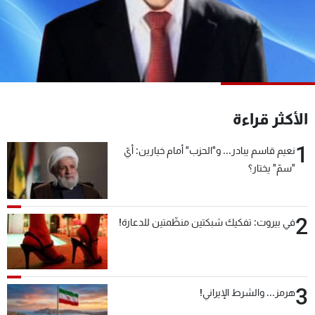
شاهد البرامج
الترددات
عن MTV
وظائف
الإنـتـاج
تواصل معنا
لاعلاناتكم
شروط الإسـتخدام
الأكثر قراءة
سياسة الخصوصية
1
نعيم قاسم يبادر... و"الحزب" أمام خيارين: أيّ
"سمّ" يختار؟
2
في بيروت: تفكيك شبكتين منظّمتين للدعارة!
3
هرمز... والشرط الإيراني!