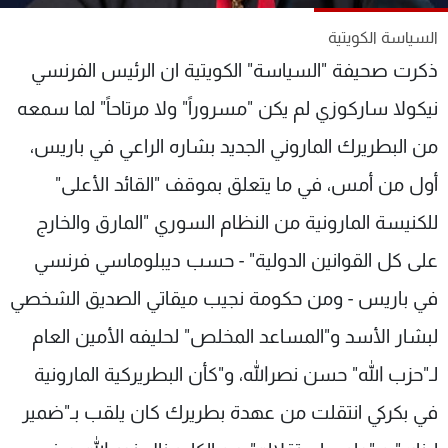
شاهد البرامج
السياسة الكويتية
الترددات
ذكرت صحيفة "السياسة" الكويتية ان الرئيس الفرنسي
نيكولا ساركوزي لم يكن "مسروراً" ولا مرتاحاً" لما سمعه
عن MTV
وظائف
الإنـتـاج
تواصل معنا
من البطريرك الماروني الجديد بشاره الراعي في باريس،
لاعلاناتكم
شروط الإسـتخدام
سياسة الخصوصية
أول من أمس، في ما يتعلق بموقف "القائد الأعلى"
للكنيسة المارونية من النظام السوري "المارق والخارج
على كل القوانين الدولية" - حسب ديبلوماسي فرنسي
في باريس - ومن حكومة نجيب ميقاتي الصديق الشخصي
لبشار الأسد و"المساعد المخلص" لحليفه الأمين العام
لـ"حزب الله" حسن نصرالله، و"كأن البطريركية المارونية
في بكركي انتقلت من عهدة بطريرك كان يلقب بـ"ضمير