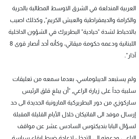
العربية المندلعة في الشرق الاوسط المطالبة بالحرية
والكرامة والديمقراطية والعيش الكريم", وكذلك اصيب
بالاحباط لشدة "حيادية" البطريرك في الشؤون الداخلية
اللبنانية ودعمه حكومة ميقاتي، وكأنه أحد أنصار قوى 8
آذار".
ولم يستبعد الديبلوماسي، بعدما سمعه من تعليقات
سلبية جداً على زيارة الراعي, "أن يبلغ قلق الرئيس
ساركوزي من دور البطريركية المارونية الجديدة الى حد
إرسال موفد الى الفاتيكان خلال الأيام القليلة المقبلة
لسؤال البابا بنديكتوس السادس عشر عن مواقف
الراعي، ودعوته إلى التدخل لاعادة ضبط ايقاع سياسة