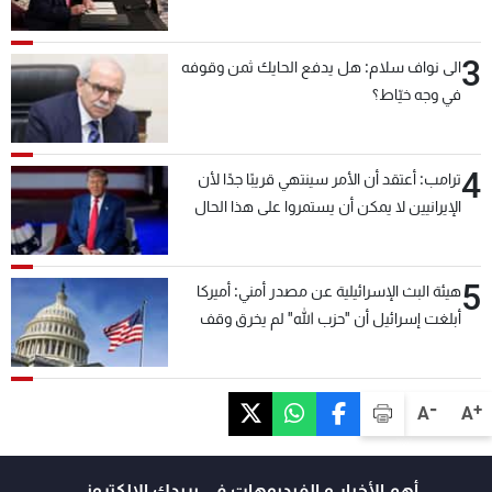
3
الى نواف سلام: هل يدفع الحايك ثمن وقوفه
في وجه خيّاط؟
4
ترامب: أعتقد أن الأمر سينتهي قريبًا جدًا لأن
الإيرانيين لا يمكن أن يستمروا على هذا الحال
5
هيئة البث الإسرائيلية عن مصدر أمني: أميركا
أبلغت إسرائيل أن "حزب الله" لم يخرق وقف
إطلاق النار أمس في مجدل زون وطلبت منها
عدم التصعيد خشية أن يؤثر ذلك على مفاوضات
روما
-
+
A
A
أهم الأخبار و الفيديوهات في بريدك الالكتروني