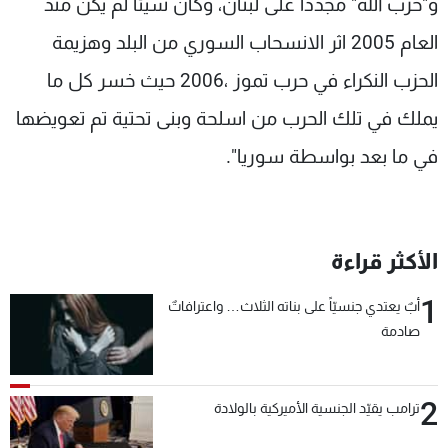
و"حزب الله" مجدداً على لبنان، وكأن شيئا لم يكن منذ
العام 2005 اثر الانسحاب السوري من البلد وهزيمة
الحزب النكراء في حرب تموز ،2006 حيث خسر كل ما
يملك في تلك الحرب من اسلحة وبنى تحتية تم تعويضها
في ما بعد بواسطة سوريا".
الأكثر قراءة
1
أبٌ يعتدي جنسيّاً على بناته الثلاث… واعترافاتٌ
صادمة
2
ترامب يقيّد الجنسية الأميركية بالولادة