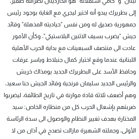
لبنان" و "حامي استقلاله" هو الكاردينال نصرالله صفير،
إلى بطريرك يبدو أنه اختير ليجري مع الغاية بوجود رئيس
جمهورية صديق له ومن نفس "حياديته المذهلة" وقائد
جيش "يضرب بسيف الاثنين البلاستيكي"، وكأن الأمور
عادت الى منتصف السبعينات مع بداية الحرب الأهلية
اللبنانية عندما وقع اختيار كمال جنبلاط وياسر عرفات
وحافظ الأسد على البطريرك الجديد يومذاك خريش
والرئيس الجديد سليمان فرنجية وقائد الجيش حنا سعيد،
وهم أضعف ثلاثة قادة موارنة في تاريخ الطائفة، ليضربوا
ضربتهم بإشعال الحرب كل من منظاره الخاص: سيد
المختارة بهدف تغيير النظام والوصول الى سدة الرئاسة
الأولى، وجملته الشهيرة مازالت تصدح في آذان من لا